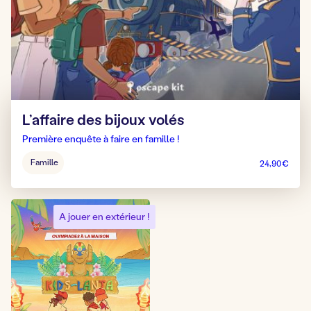
L’affaire des bijoux volés
Première enquête à faire en famille !
Âge
Famille
24,90
€
pour
jouer
:
A jouer en extérieur !