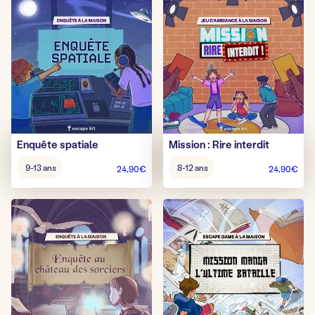
Enquête spatiale
Mission : Rire interdit
Âge
Âge
9-13 ans
8-12 ans
24,90
€
24,90
€
pour
pour
jouer
jouer
:
: