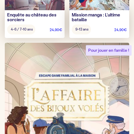
Enquête au château des
Mission manga : L’ultime
sorciers
bataille
Âge
Âge
4-6 / 7-10 ans
9-13 ans
24,90
€
24,90
€
pour
pour
jouer
jouer
:
:
Pour jouer en famille !