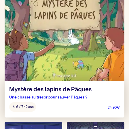
Mystère des lapins de Pâques
Une chasse au trésor pour sauver Pâques ?
Âge
4-6 / 7-12 ans
24,90
€
pour
jouer
: