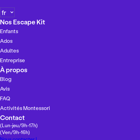
C
h
Nos Escape Kit
o
Enfants
i
s
Ados
i
Adultes
r
Entreprise
u
n
À propos
e
Blog
l
Avis
a
n
FAQ
g
Activités Montessori
u
Contact
e
(Lun-jeu/
9h-17h
)
(Ven/
9h-16h
)
Nous contacter !