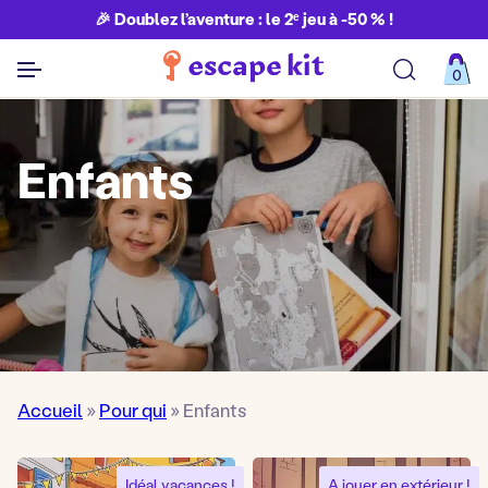
🎉 Doublez l’aventure : le 2ᵉ jeu à -50 % !
0
Découvrir toutes nos aventures
Enfants
Accueil
»
Pour qui
»
Enfants
Idéal vacances !
A jouer en extérieur !