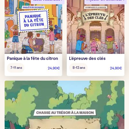
Panique à la fête du citron
L’épreuve des clés
Âge
Âge
7-11 ans
8-13 ans
24,90
€
24,90
€
pour
pour
jouer
jouer
:
: