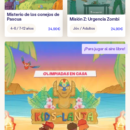
Misterio de los conejos de
Pascua
Misión Z: Urgencia Zombi
Edad
Edad
4-6 / 7-12 años
Jóv / Adultos
24,90
€
24,90
€
del
del
juego:
juego:
¡Para jugar al aire libre!