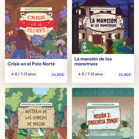
La mansión de los
Crisis en el Polo Norte
monstruos
Edad
Edad
4-6 / 7-12 años
4-6 / 7-12 años
24,90
€
24,90
€
del
del
juego:
juego: