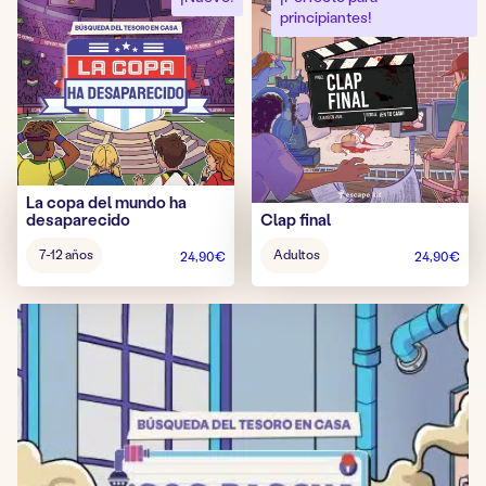
principiantes!
La copa del mundo ha
desaparecido
Clap final
Edad
Edad
7-12 años
Adultos
24,90
€
24,90
€
del
del
juego:
juego: