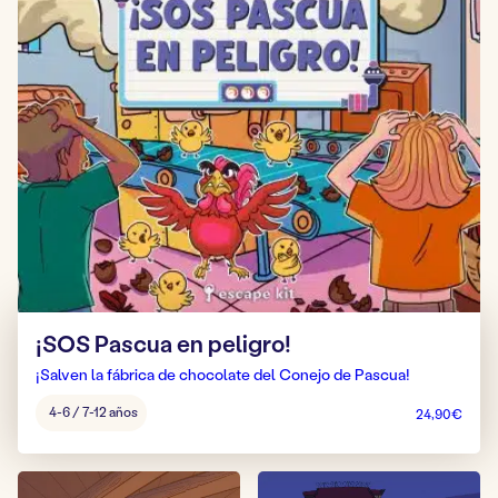
¡SOS Pascua en peligro!
¡Salven la fábrica de chocolate del Conejo de Pascua!
Edad
4-6 / 7-12 años
24,90
€
del
juego: