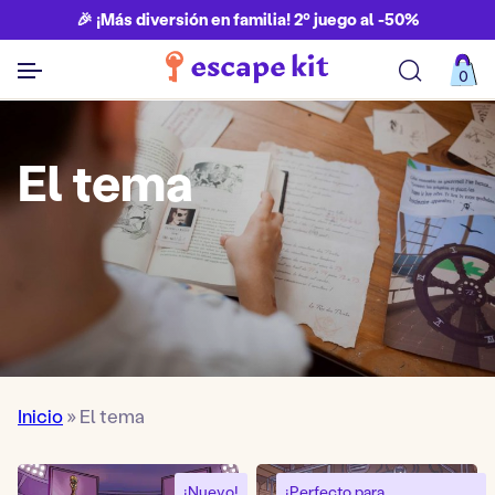
🎉 ¡Más diversión en familia! 2º juego al -50%
0
Ver todos los juegos
El tema
Inicio
»
El tema
¡Nuevo!
¡Perfecto para