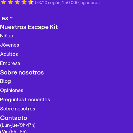
9,3/10 según, 250 000 jugadores
E
l
Nuestros Escape Kit
e
Niños
g
i
Jóvenes
r
Adultos
u
Empresa
n
i
Sobre nosotros
d
Blog
i
Opiniones
o
m
Preguntas frecuentes
a
Sobre nosotros
Contacto
(Lun-jue/9h-17h)
(Vie/9h-16h)