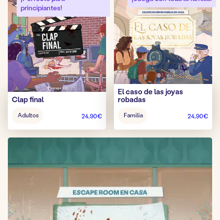
principiantes!
El caso de las joyas
Clap final
robadas
Edad
Edad
Adultos
Familia
24,90
€
24,90
€
del
del
juego:
juego: