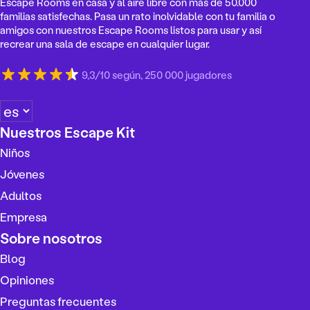
Escape Rooms en casa y al aire libre con más de 50.000
familias satisfechas. Pasa un rato inolvidable con tu familia o
amigos con nuestros Escape Rooms listos para usar y así
recrear una sala de escape en cualquier lugar.
9,3/10 según, 250 000 jugadores
E
l
Nuestros Escape Kit
e
Niños
g
i
Jóvenes
r
Adultos
u
Empresa
n
i
Sobre nosotros
d
Blog
i
Opiniones
o
m
Preguntas frecuentes