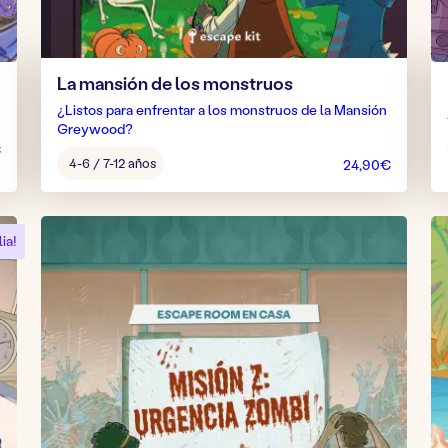
La mansión de los monstruos
¿Listos para enfrentar a los monstruos de la Mansión
Greywood?
€
Edad
4-6 / 7-12 años
24,90
€
del
juego:
ia!