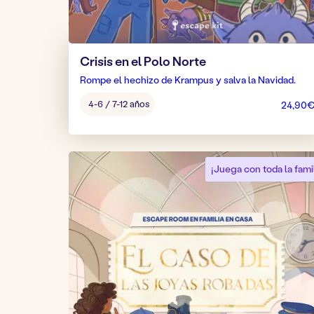
Crisis en el Polo Norte
Rompe el hechizo de Krampus y salva la Navidad.
Edad
4-6 / 7-12 años
24,90
del
juego:
¡Juega con toda la famil