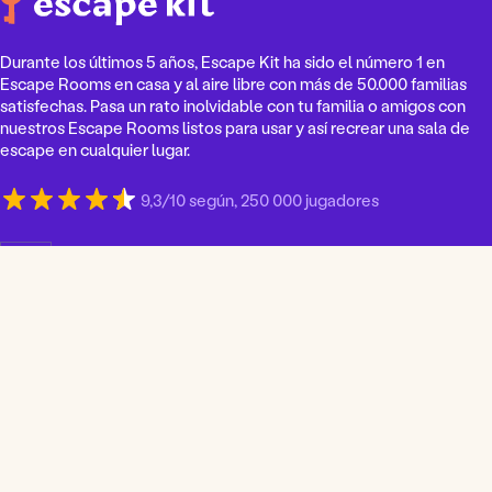
Durante los últimos 5 años, Escape Kit ha sido el número 1 en
Escape Rooms en casa y al aire libre con más de 50.000 familias
satisfechas. Pasa un rato inolvidable con tu familia o amigos con
nuestros Escape Rooms listos para usar y así recrear una sala de
escape en cualquier lugar.
9,3/10 según, 250 000 jugadores
E
l
e
g
i
r
u
n
i
d