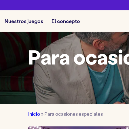
Nuestros juegos
El concepto
Para ocasi
Inicio
»
Para ocasiones especiales