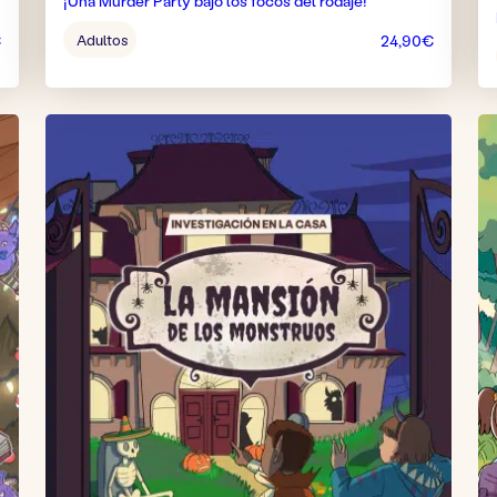
¡Una Murder Party bajo los focos del rodaje!
Edad
Adultos
€
24,90
€
del
juego: