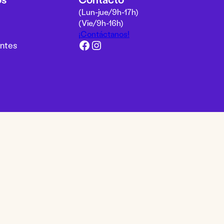
(Lun-jue/9h-17h)
(Vie/9h-16h)
¡
Contáctanos!
Facebook
Instagram
ntes