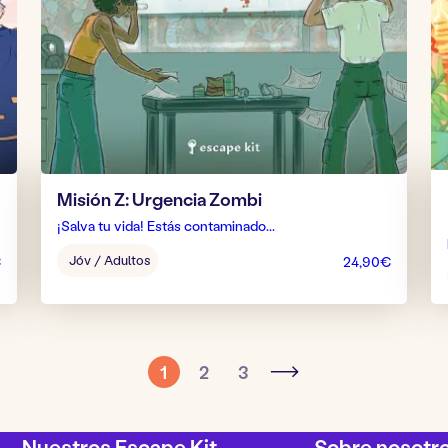
Misión Z: Urgencia Zombi
¡Salva tu vida! Estás contaminado...
Edad
Jóv / Adultos
€
24,90
€
del
juego:
1
2
3
Nuestros Escape Kit
Sobre nosotr