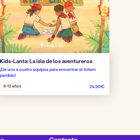
Kids-Lanta: La isla de los aventureros
¡De uno a cuatro equipos para encontrar el tótem
perdido!
Edad
8-13 años
24,90
€
del
juego:
os
Contacto