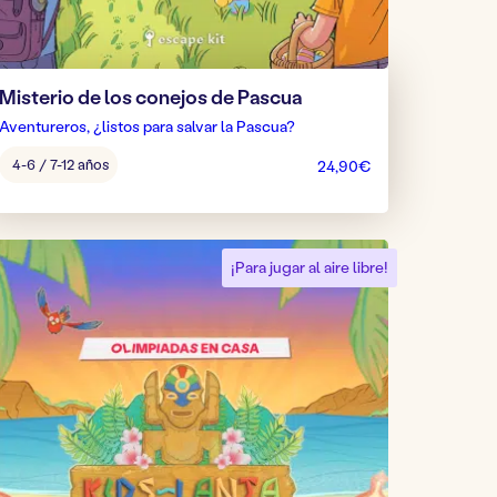
Misterio de los conejos de Pascua
Aventureros, ¿listos para salvar la Pascua?
Edad
4-6 / 7-12 años
24,90
€
del
juego:
¡Para jugar al aire libre!