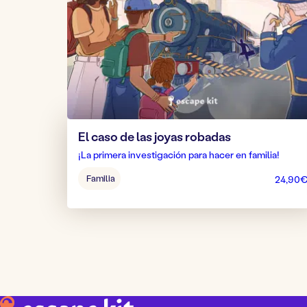
El caso de las joyas robadas
¡La primera investigación para hacer en familia!
Edad
Familia
24,90
del
juego: