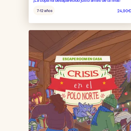
¡La copa ha desaparecido justo antes de la final!
Edad
7-12 años
24,90
del
juego: