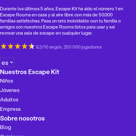
Durante los últimos 5 años, Escape Kit ha sido el número 1 en
Escape Rooms en casa y al aire libre con más de 50.000
familias satisfechas. Pasa un rato inolvidable con tu familia o
amigos con nuestros Escape Rooms listos para usar y así
recrear una sala de escape en cualquier lugar.
9,3/10 según, 250 000 jugadores
E
l
Nuestros Escape Kit
e
Niños
g
i
Jóvenes
r
Adultos
u
Empresa
n
i
Sobre nosotros
d
Blog
i