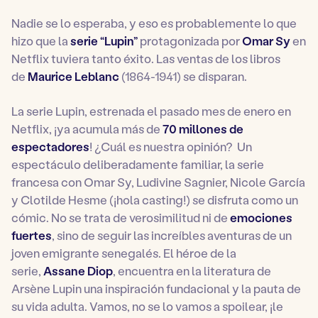
Nadie se lo esperaba, y eso es probablemente lo que
hizo que la
serie “Lupin”
protagonizada por
Omar Sy
en
Netflix tuviera tanto éxito. Las ventas de los libros
de
Maurice Leblanc
(1864-1941) se disparan.
La serie Lupin, estrenada el pasado mes de enero en
Netflix, ¡ya acumula más de
70 millones de
espectadores
! ¿Cuál es nuestra opinión? Un
espectáculo deliberadamente familiar, la serie
francesa con Omar Sy, Ludivine Sagnier, Nicole García
y Clotilde Hesme (¡hola casting!) se disfruta como un
cómic. No se trata de verosimilitud ni de
emociones
fuertes
, sino de seguir las increíbles aventuras de un
joven emigrante senegalés. El héroe de la
serie,
Assane Diop
, encuentra en la literatura de
Arsène Lupin una inspiración fundacional y la pauta de
su vida adulta. Vamos, no se lo vamos a spoilear, ¡le