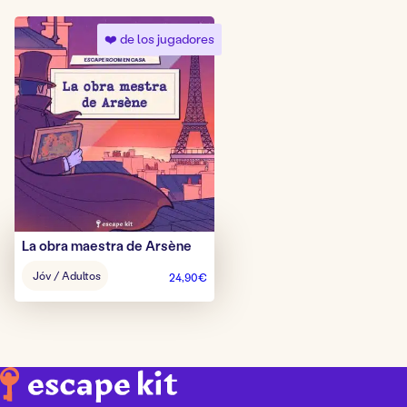
❤️ de los jugadores
La obra maestra de Arsène
Edad
Jóv / Adultos
24,90
€
del
juego: