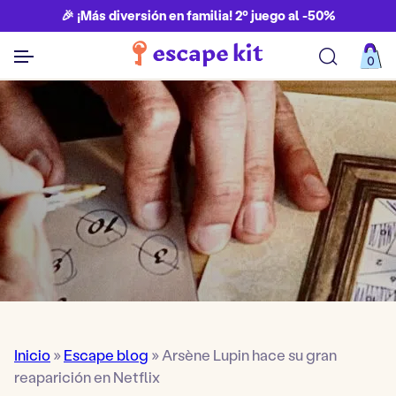
🎉 ¡Más diversión en familia! 2º juego al -50%
0
Ver todos los juegos
Inicio
»
Escape blog
»
Arsène Lupin hace su gran
reaparición en Netflix