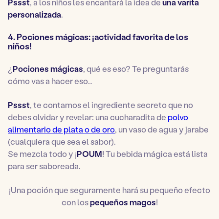
Pssst
, a los niños les encantará la idea de
una varita
personalizada
.
4. Pociones mágicas: ¡actividad favorita de los
niños!
¿
Pociones mágicas
, qué es eso? Te preguntarás
cómo vas a hacer eso…
Pssst
, te contamos el ingrediente secreto que no
debes olvidar y revelar: una cucharadita de
polvo
alimentario de plata o de oro
, un vaso de agua y jarabe
(cualquiera que sea el sabor).
Se mezcla todo y ¡
POUM
! Tu bebida mágica está lista
para ser saboreada.
¡Una poción que seguramente hará su pequeño efecto
con los
pequeños magos
!