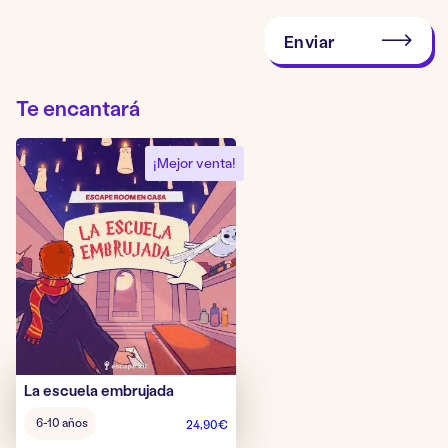
Enviar
Te encantará
¡Mejor venta!
La escuela embrujada
Edad
6-10 años
24,90
€
del
juego: