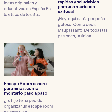
rápidas y saludables
Ideas originales y
para una merienda
educativas en España En
exitosa!
la etapa de los 6 a…
¡Hey, aquí estás pequeño
goloso! Como decía
Maupassant: “De todas las
pasiones, la única…
Escape Room casero
para niños: cómo
montarlo paso a paso
¿Tu hijo te ha pedido
organizar un escape room
en casa y no…