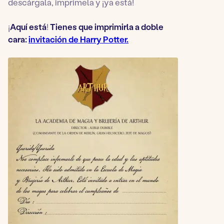
descárgala, imprímela y ¡ya está!
¡
Aquí está
!
Tienes que imprimirla a doble
cara:
invitación de Harry Potter.