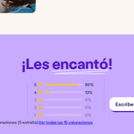
¡
Les
encantó
!
5
86%
4
13%
3
0%
Escribe
2
0%
1
0%
raciones (5 estrella).
Ver todas las 15 valoraciones