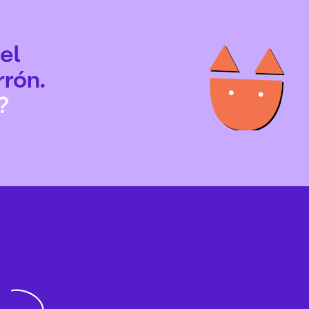
el
rrón.
?