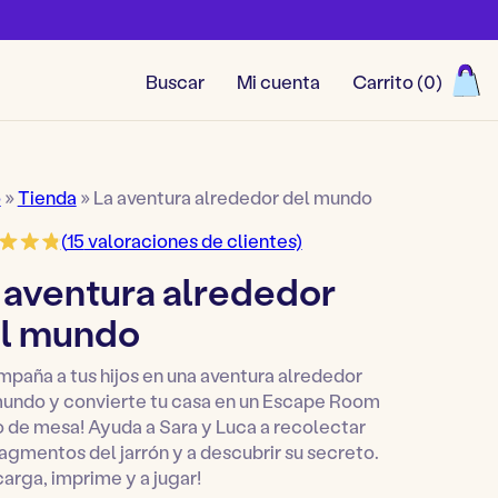
Buscar
Mi cuenta
Carrito (
0
)
Ver todos los juegos
o
»
Tienda
»
La aventura alrededor del mundo
(
15
valoraciones de clientes)
 aventura alrededor
l mundo
paña a tus hijos en una aventura alrededor
mundo y convierte tu casa en un Escape Room
 de mesa! Ayuda a Sara y Luca a recolectar
ragmentos del jarrón y a descubrir su secreto.
arga, imprime y a jugar!