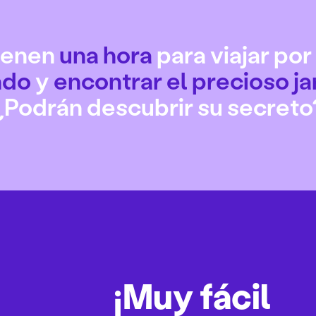
ienen
una hora
para viajar por
do
y
encontrar el precioso ja
¿Podrán descubrir su secreto
¡Muy fácil