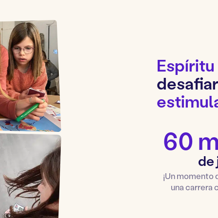
Espíritu
desafia
estimula
60 m
de
¡Un momento de
una carrera 