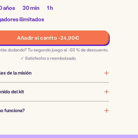
Tiempo
Duración
0 años
30 min
1 h
de
del
preparación:
juego:
o
adores ilimitados
res:
La
Añadir al carrito -
24,90
€
aventura
alrededor
stás dudando? Tu segundo juego al -50 % de descuento.
del
✓ Satisfecho o reembolsado
mundo
cantidad
les de la misión
nido del kit
o funciona?