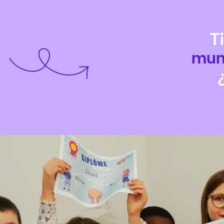
T
mun