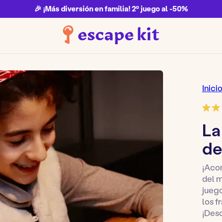
🎉 ¡Más diversión en familia! 2º juego al -50%
Inici
La
de
¡Acom
del 
juego
los f
¡Desc