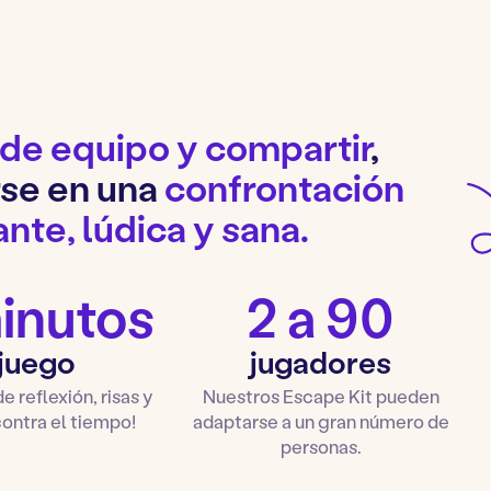
 de equipo y compartir
,
rse en una
confrontación
nte, lúdica y sana.
inutos
2 a 90
 juego
jugadores
 reflexión, risas y
Nuestros Escape Kit pueden
contra el tiempo!
adaptarse a un gran número de
personas.