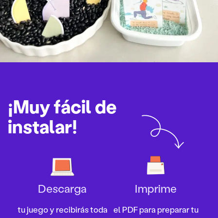
¡Muy fácil de
instalar!
Descarga
Imprime
tu juego y recibirás toda
el PDF para preparar tu