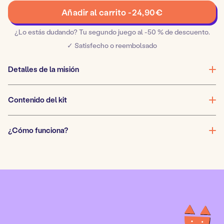
El
Añadir al carrito -
24,90
€
viaje
del
¿Lo estás dudando? Tu segundo juego al -50 % de descuento.
Principito
✓ Satisfecho o reembolsado
cantidad
Detalles de la misión
Contenido del kit
¿Cómo funciona?