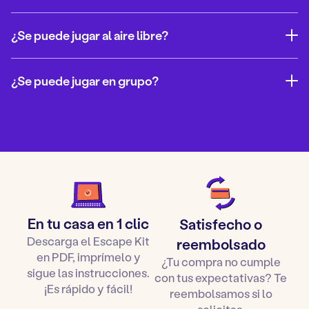
¿Se puede jugar al aire libre?
¿Se puede jugar en grupo?
Para comprar este Escape Room, simplemente:
Por supuesto. El kit contiene accesorios, pero puedes
añadir disfraces y objetos como un disfraz, una corona,
Añadir el juego a la cesta
una rosa…
Introducir sus datos (nombre, apellidos, correo
electrónico)
Confirmar el pedido
En tu casa en 1 clic
Satisfecho o
Abrir y descargar el archivo Zip recibido por correo
Descarga el Escape Kit
reembolsado
electrónico desde un ordenador
en PDF, imprímelo y
¿Tu compra no cumple
Leer la guía de instalación e impresión
sigue las instrucciones.
con tus expectativas? Te
Imprimir el juego y prepararlo según la guía de
¡Es rápido y fácil!
reembolsamos si lo
instalación