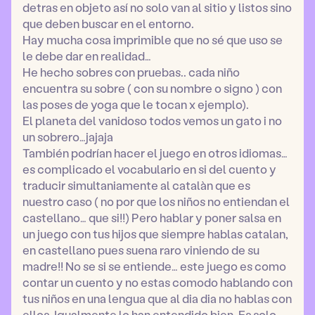
detras en objeto así no solo van al sitio y listos sino
que deben buscar en el entorno.
Hay mucha cosa imprimible que no sé que uso se
le debe dar en realidad…
He hecho sobres con pruebas.. cada niño
encuentra su sobre ( con su nombre o signo ) con
las poses de yoga que le tocan x ejemplo).
El planeta del vanidoso todos vemos un gato i no
un sobrero…jajaja
También podrían hacer el juego en otros idiomas…
es complicado el vocabulario en si del cuento y
traducir simultaniamente al catalàn que es
nuestro caso ( no por que los niños no entiendan el
castellano… que si!!) Pero hablar y poner salsa en
un juego con tus hijos que siempre hablas catalan,
en castellano pues suena raro viniendo de su
madre!! No se si se entiende… este juego es como
contar un cuento y no estas comodo hablando con
tus niños en una lengua que al dia dia no hablas con
ellos. Igualmente lo han entendido bien. Es solo