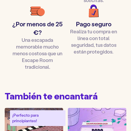
solicitas.
¡
Poner en marcha el cronómetro
y listos para 1 hora
de aventura de Escape Room en casa!
¿Por menos de 25
Pago seguro
Realiza tu compra en
€?
línea con total
Una escapada
seguridad, tus datos
memorable mucho
están protegidos.
menos costosa que un
Escape Room
tradicional.
También te encantará
¡Perfecto para
principiantes!