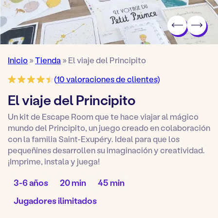
Inicio
»
Tienda
»
El viaje del Principito
(
10
valoraciones de clientes)
El viaje del Principito
Un kit de Escape Room que te hace viajar al mágico
mundo del Principito, un juego creado en colaboración
con la familia Saint-Exupéry. Ideal para que los
pequeñines desarrollen su imaginación y creatividad.
¡Imprime, instala y juega!
Edad
Tiempo
Duración
3-6 años
20 min
45 min
del
de
del
juego:
preparación:
juego:
Número
Jugadores ilimitados
de
jugadores: