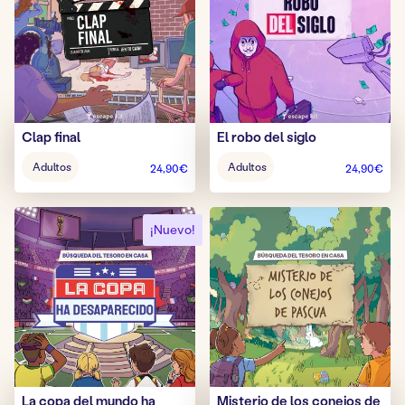
Clap final
El robo del siglo
Edad
Edad
Adultos
Adultos
24,90
€
24,90
€
del
del
juego:
juego:
¡Nuevo!
La copa del mundo ha
Misterio de los conejos de