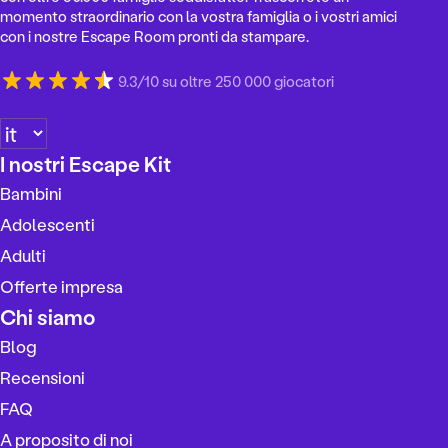
momento straordinario con la vostra famiglia o i vostri amici
con i nostre Escape Room pronti da stampare.
9.3/10 su oltre 250 000 giocatori
S
c
I nostri Escape Kit
e
Bambini
g
l
Adolescenti
i
Adulti
u
Offerte impresa
n
a
Chi siamo
l
Blog
i
Recensioni
n
g
FAQ
u
A proposito di noi