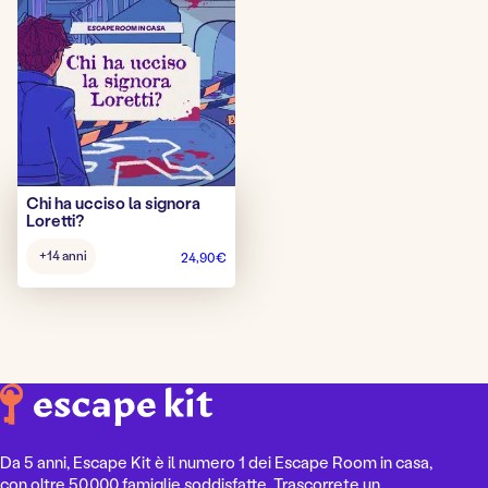
Chi ha ucciso la signora
Loretti?
Gioco
+14 anni
24,90
€
d’età:
Da 5 anni, Escape Kit è il numero 1 dei Escape Room in casa,
con oltre 50.000 famiglie soddisfatte. Trascorrete un