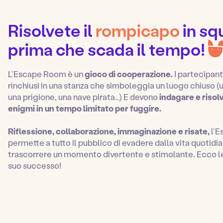
Risolvete il
rompicapo
in sq
prima che scada il tempo!
L’Escape Room è un
gioco di cooperazione.
I partecipant
rinchiusi in una stanza che simboleggia un luogo chiuso (u
una prigione, una nave pirata…) E devono
indagare e risolv
enigmi in un tempo limitato per fuggire.
Riflessione, collaborazione, immaginazione e risate,
l’
permette a tutto il pubblico di evadere dalla vita quotidia
trascorrere un momento divertente e stimolante. Ecco le
suo successo!