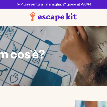
🎉 Più avventura in famiglia: 2° gioco al -50%!
m cos’è?