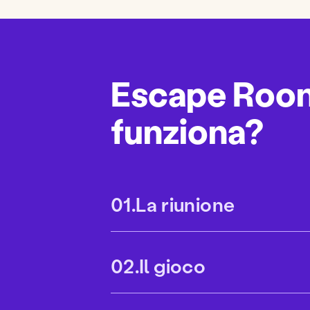
Escape Roo
funziona?
La riunione
O
u
v
Il gioco
r
O
i
u
r