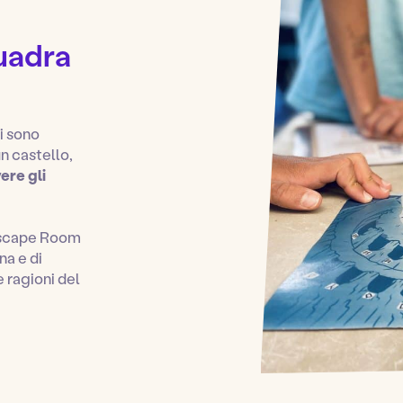
uadra
i sono
n castello,
ere gli
Escape Room
na e di
 ragioni del