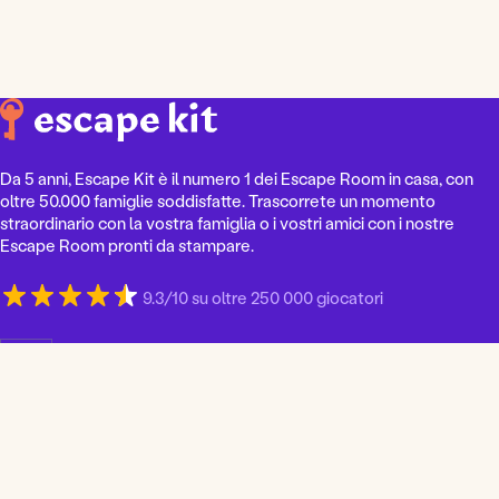
Da 5 anni, Escape Kit è il numero 1 dei Escape Room in casa, con
oltre 50.000 famiglie soddisfatte. Trascorrete un momento
straordinario con la vostra famiglia o i vostri amici con i nostre
Escape Room pronti da stampare.
9.3/10 su oltre 250 000 giocatori
S
c
e
g
l
i