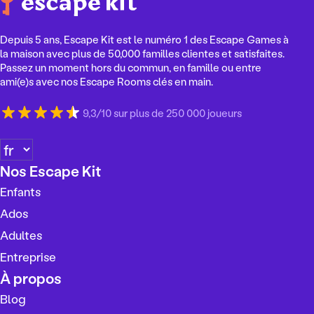
Depuis 5 ans, Escape Kit est le numéro 1 des Escape Games à
la maison avec plus de 50,000 familles clientes et satisfaites.
Passez un moment hors du commun, en famille ou entre
ami(e)s avec nos Escape Rooms clés en main.
9,3/10 sur plus de 250 000 joueurs
C
h
Nos Escape Kit
o
Enfants
i
s
Ados
i
Adultes
r
Entreprise
u
n
À propos
e
Blog
l