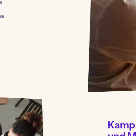
e
se
Kampa
und M