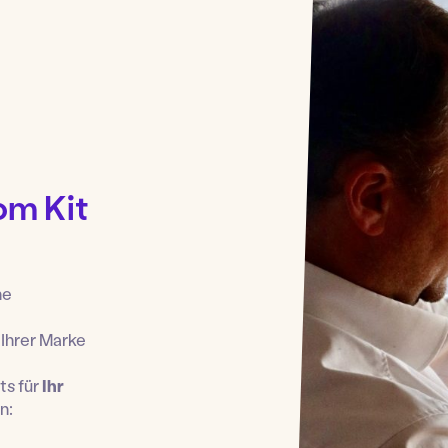
om Kit
ne
 Ihrer Marke
ts für
Ihr
n: