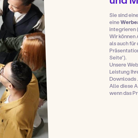
Sie sind ei
eine
Werbea
integrieren
Wir können 
als auch für
Präsentatio
Seite“).
Unsere Weba
Leistung Ih
Downloads …
Alle diese 
wenn das Pro