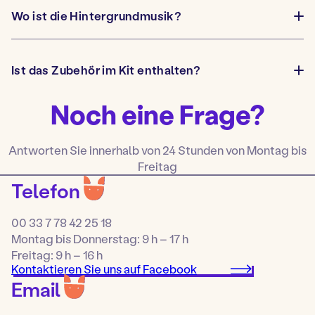
e
i
Wo ist die Hintergrundmusik?
n
O
r
u
u
l
v
e
r
c
i
o
Ist das Zubehör im Kit enthalten?
O
r
n
u
l
t
v
e
e
Noch eine Frage?
r
c
n
i
o
u
r
n
l
t
Antworten Sie innerhalb von 24 Stunden von Montag bis
e
e
c
Freitag
n
o
u
Telefon
n
t
e
n
00 33 7 78 42 25 18
u
Montag bis Donnerstag: 9 h – 17 h
Freitag: 9 h – 16 h
Kontaktieren Sie uns auf Facebook
Email