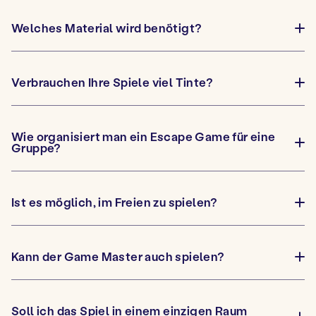
v
e
e
r
c
n
i
o
u
Welches Material wird benötigt?
O
r
n
u
l
t
v
e
e
r
c
n
i
o
u
Verbrauchen Ihre Spiele viel Tinte?
O
r
n
u
l
t
v
e
e
r
c
n
i
o
u
Wie organisiert man ein Escape Game für eine
r
n
O
Gruppe?
l
t
u
e
e
v
c
n
r
o
u
i
n
Ist es möglich, im Freien zu spielen?
r
O
t
l
u
e
e
v
n
c
r
u
o
i
Kann der Game Master auch spielen?
n
O
r
t
u
l
e
v
e
n
r
c
u
i
o
Soll ich das Spiel in einem einzigen Raum