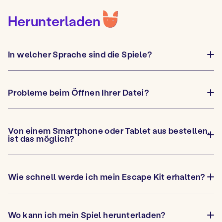
Herunterladen
In welcher Sprache sind die Spiele?
O
u
v
r
i
Probleme beim Öffnen Ihrer Datei?
O
r
u
l
v
e
r
c
i
o
Von einem Smartphone oder Tablet aus bestellen,
r
n
O
ist das möglich?
l
t
u
e
e
v
c
n
r
o
u
i
n
Wie schnell werde ich mein Escape Kit erhalten?
r
O
t
l
u
e
e
v
n
c
r
u
o
i
Wo kann ich mein Spiel herunterladen?
n
O
r