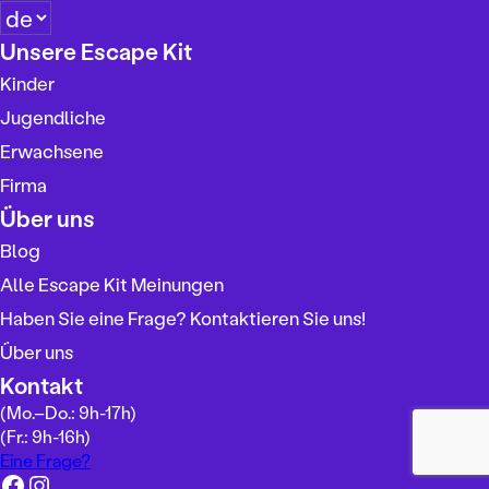
S
p
Unsere Escape Kit
r
Kinder
a
c
Jugendliche
h
Erwachsene
e
Firma
a
u
Über uns
s
Blog
w
Alle Escape Kit Meinungen
ä
h
Haben Sie eine Frage? Kontaktieren Sie uns!
l
Über uns
e
Kontakt
n
(Mo.–Do.: 9h-17h)
(Fr.: 9h-16h)
Eine Frage?
Facebook
Instagram