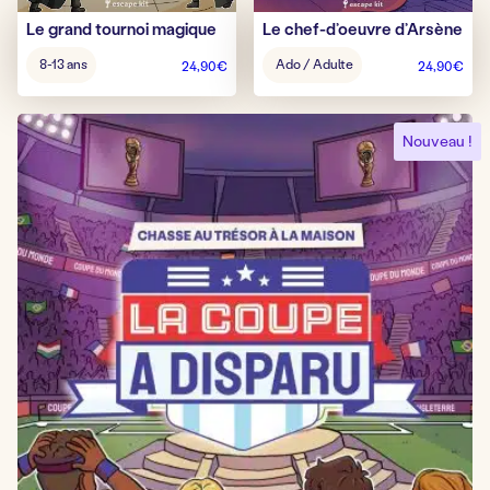
Le grand tournoi magique
Le chef-d’oeuvre d’Arsène
Âge
Âge
8-13 ans
Ado / Adulte
24,90
€
24,90
€
pour
pour
jouer
jouer
:
:
Nouveau !