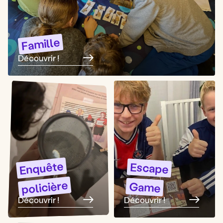
Famille
Découvrir !
Enquête
Escape
policière
Game
Découvrir !
Découvrir !