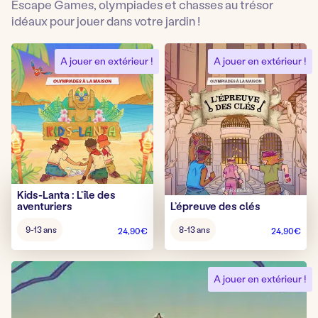
Escape Games, olympiades et chasses au trésor
idéaux pour jouer dans votre jardin !
A jouer en extérieur !
A jouer en extérieur !
Kids-Lanta : L’île des
aventuriers
L’épreuve des clés
Âge
Âge
9-13 ans
8-13 ans
24,90
€
24,90
€
pour
pour
jouer
jouer
:
:
A jouer en extérieur !