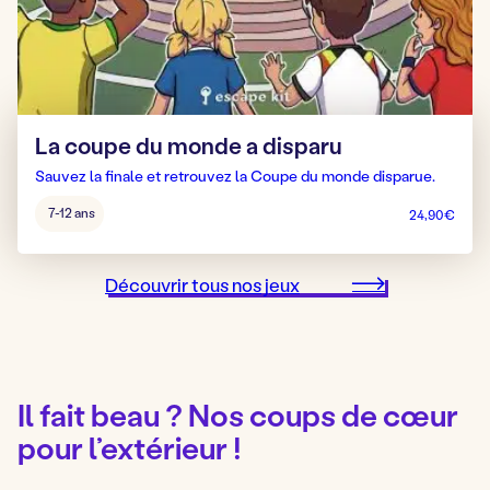
La coupe du monde a disparu
Sauvez la finale et retrouvez la Coupe du monde disparue.
Âge
7-12 ans
24,90
€
pour
jouer
:
Découvrir tous nos jeux
Il fait beau ? Nos coups de cœur
pour l’extérieur !