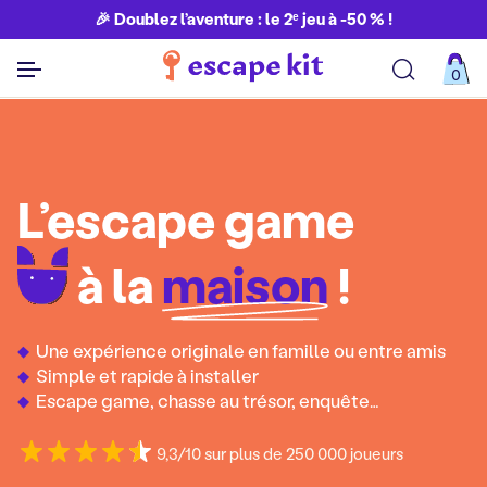
🎉 Doublez l’aventure : le 2ᵉ jeu à -50 % !
0
Découvrir toutes nos aventures
L’escape game
à la
maison
!
Une expérience originale en famille ou entre amis
Simple et rapide à installer
Escape game, chasse au trésor, enquête…
9,3/10 sur plus de 250 000 joueurs