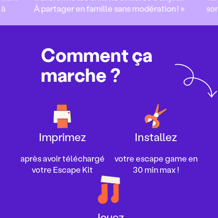
 à
À partager en famille sans modération ! »
so
Comment ça
marche ?
Imprimez
Installez
après avoir téléchargé
votre escape game en
votre Escape Kit
30 min max !
Jouez