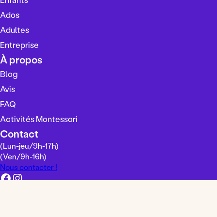
i
s
Ados
i
Adultes
r
Entreprise
u
n
À propos
e
Blog
l
Avis
a
n
FAQ
g
Activités Montessori
u
Contact
e
(Lun-jeu/
9h-17h
)
(Ven/
9h-16h
)
Nous contacter !
Facebook
Instagram
Mentions légales
Conditions générales de vente