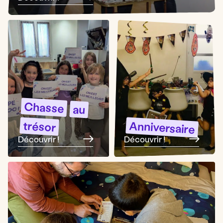
Chasse
au
trésor
Anniversaire
Découvrir !
Découvrir !