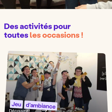
Des activités pour
toutes
les occasions
!
Jeu
d’ambiance
Découvrir !