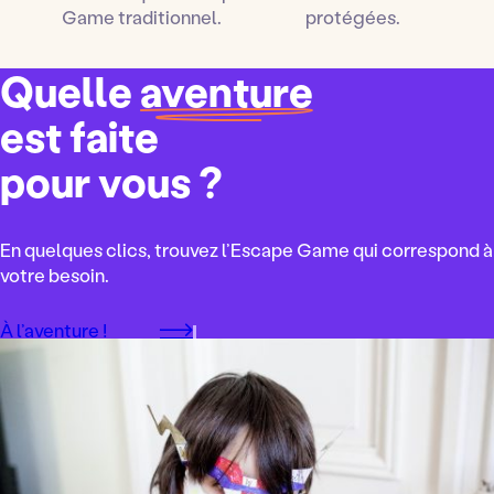
Game traditionnel.
protégées.
Quelle
aventure
est faite
pour vous ?
En quelques clics, trouvez l’Escape Game qui correspond à
votre besoin.
À l’aventure !