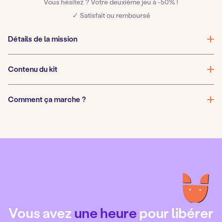
Vous hésitez ? Votre deuxième jeu à -50% !
ensorcelée
✓ Satisfait ou remboursé
Détails de la mission
Contenu du kit
Comment ça marche ?
Vous avez
une heure
pour libérer