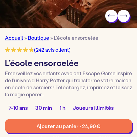
Accueil
»
Boutique
»
L’école ensorcelée
(
242
avis client)
L’école ensorcelée
Émerveillez vos enfants avec cet Escape Game inspiré
de l’univers d’Harry Potter qui transforme votre maison
en école de sorciers ! Téléchargez, imprimez et laissez
la magie opérer…
Âge
Temps
Temps
Nombre
7-10 ans
30 min
1 h
Joueurs illimités
pour
de
de
de
jouer
préparation
jeu
joueurs
quantité
:
:
:
:
Ajouter au panier -
24,90
€
de
L'école