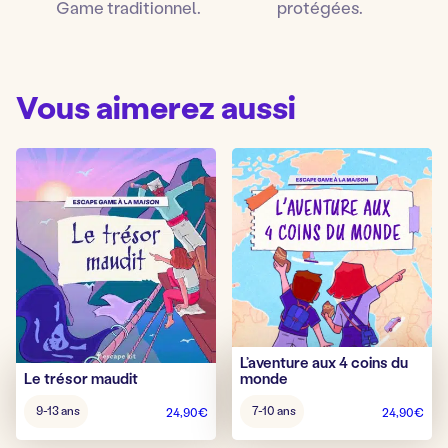
Game traditionnel.
protégées.
Vous aimerez aussi
L’aventure aux 4 coins du
Le trésor maudit
monde
Âge
Âge
9-13 ans
7-10 ans
24,90
€
24,90
€
pour
pour
jouer
jouer