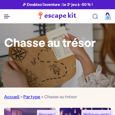
🎉 Doublez l’aventure : le 2ᵉ jeu à -50 % !
0
Découvrir toutes nos aventures
Chasse au trésor
Accueil
»
Par type
»
Chasse au trésor
Nouveau !
Meilleure vente !