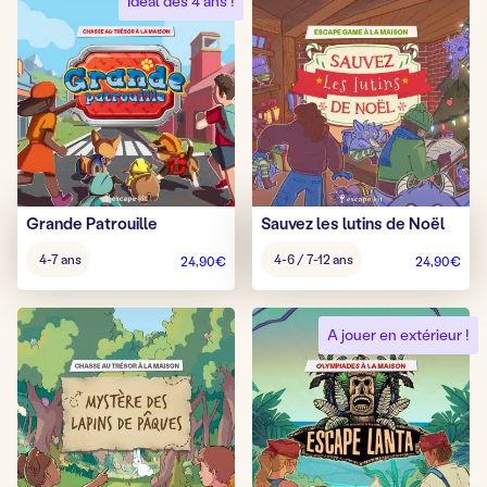
Idéal dès 4 ans !
Grande Patrouille
Sauvez les lutins de Noël
Âge
Âge
4-7 ans
4-6 / 7-12 ans
24,90
€
24,90
€
pour
pour
jouer
jouer
:
:
A jouer en extérieur !