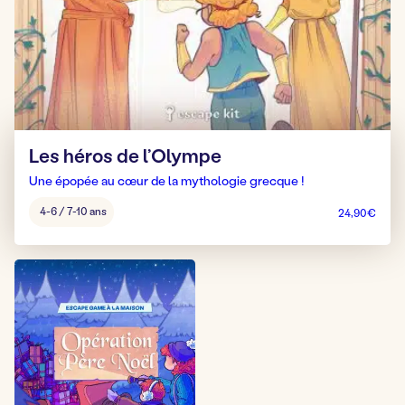
Les héros de l’Olympe
Une épopée au cœur de la mythologie grecque !
Âge
4-6 / 7-10 ans
24,90
€
pour
jouer
: