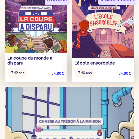
La coupe du monde a
disparu
L’école ensorcelée
Âge
Âge
7-12 ans
7-10 ans
24,90
€
24,90
€
pour
pour
jouer
jouer
:
: