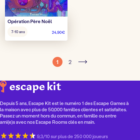
Opération Père Noël
Âge
7-10 ans
24,90
€
pour
jouer
:
1
2
Depuis 5 ans, Escape Kit est le numéro 1 des Escape Games à
la maison avec plus de 50,000 familles clientes et satisfaites.
Passez un moment hors du commun, en famille ou entre
ami(e)s avec nos Escape Rooms clés en main.
9,3/10 sur plus de 250 000 joueurs