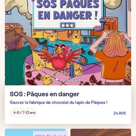
SOS : Pâques en danger
Sauvez la fabrique de chocolat du lapin de Pâques !
Âge
4-6 / 7-12 ans
24,90
€
pour
jouer
: