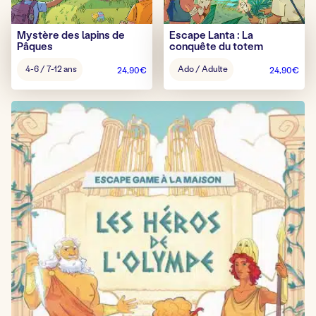
Mystère des lapins de
Escape Lanta : La
Pâques
conquête du totem
Âge
Âge
4-6 / 7-12 ans
Ado / Adulte
24,90
€
24,90
€
pour
pour
jouer
jouer
:
: