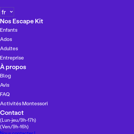
C
h
Nos Escape Kit
o
Enfants
i
s
Ados
i
Adultes
r
Entreprise
u
n
À propos
e
Blog
l
Avis
a
n
FAQ
g
Activités Montessori
u
Contact
e
(Lun-jeu/
9h-17h
)
(Ven/
9h-16h
)
Nous contacter !