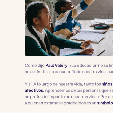
Como dijo
Paul Valéry
: «La educación no se li
no se limita a la escuela. Toda nuestra vida, 
Y sí. A lo largo de nuestra vida, tanto los
niños
afectivos
. Aprendemos de las personas que se
un profundo impacto en nuestras vidas. Por es
a quienes estamos agradecidos es un
símbolo