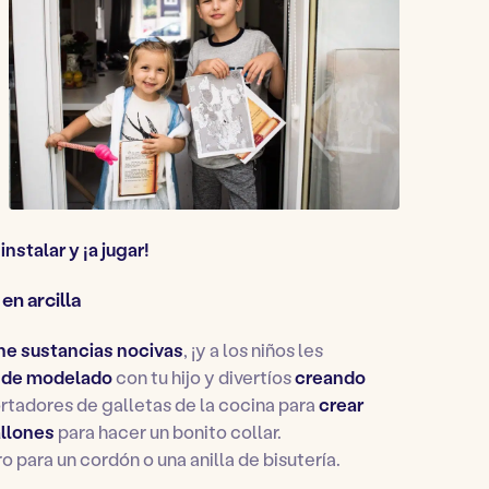
nstalar y ¡a jugar!
en arcilla
ne sustancias nocivas
, ¡y a los niños les
r de modelado
con tu hijo y divertíos
creando
cortadores de galletas de la cocina para
crear
llones
para hacer un bonito collar.
o para un cordón o una anilla de bisutería.