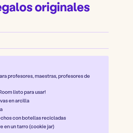
egalos originales
ara profesores, maestras, profesores de
Room listo para usar!
vas en arcilla
da
echos con botellas recicladas
 en un tarro (cookie jar)