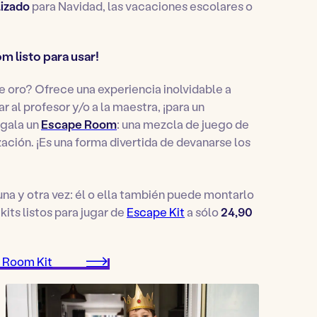
lizado
para Navidad, las vacaciones escolares o
m listo para usar!
e oro? Ofrece una experiencia inolvidable a
r al profesor y/o a la maestra, ¡para un
egala un
Escape Room
: una mezcla de juego de
zación. ¡Es una forma divertida de devanarse los
na y otra vez: él o ella también puede montarlo
kits listos para jugar de
Escape Kit
a sólo
24,90
 Room Kit