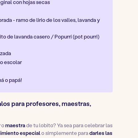
iginal con hojas secas
rada - ramo de lirio de los valles, lavanda y
to de lavanda casero / Popurrí (pot pourri)
izada
so escolar
má o papá!
los para profesores, maestras,
r
o
maestra
de tu lobito? Ya sea para celebrar las
imiento especial
o simplemente para
darles las