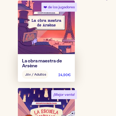
❤️ de los jugadores
La obra maestra de
Arsène
Edad
Jóv / Adultos
24,90
€
del
juego:
¡Mejor venta!