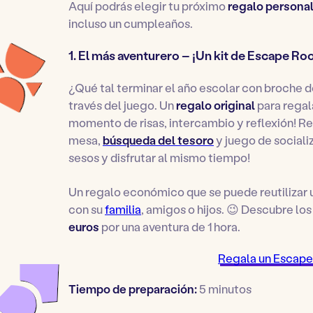
Aquí podrás elegir tu próximo
regalo persona
incluso un cumpleaños.
1. El más aventurero – ¡Un kit de Escape Roo
¿Qué tal terminar el año escolar con broche d
través del juego. Un
regalo original
para regala
momento de risas, intercambio y reflexión! R
mesa,
búsqueda del tesoro
y juego de sociali
sesos y disfrutar al mismo tiempo!
Un regalo económico que se puede reutilizar u
con su
familia
, amigos o hijos. 😉 Descubre los 
euros
por una aventura de 1 hora.
Regala un Escape
Tiempo de preparación:
5 minutos