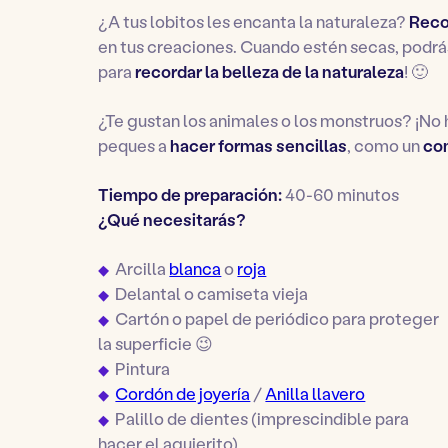
¿A tus lobitos les encanta la naturaleza?
Reco
en tus creaciones. Cuando estén secas, podrás
para
recordar la belleza de la naturaleza
! 🙂
¿Te gustan los animales o los monstruos? ¡No 
peques a
hacer formas sencillas
, como un
co
Tiempo de preparación:
40-60 minutos
¿Qué necesitarás?
Arcilla
blanca
o
roja
Delantal o camiseta vieja
Cartón o papel de periódico para proteger
la superficie 😉
Pintura
Cordón de joyería
/
Anilla llavero
Palillo de dientes (imprescindible para
hacer el agujerito)