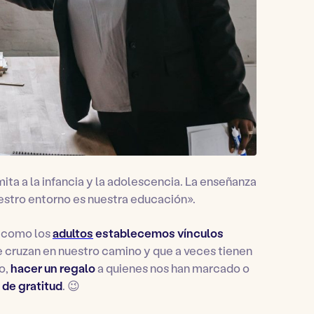
mita a la infancia y la adolescencia. La enseñanza
nuestro entorno es nuestra educación».
como los
adultos
establecemos vínculos
 cruzan en nuestro camino y que a veces tienen
o,
hacer un regalo
a quienes nos han marcado o
 de gratitud
. 😉