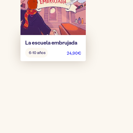
La escuela embrujada
Edad
6-10 años
24,90
€
del
juego: