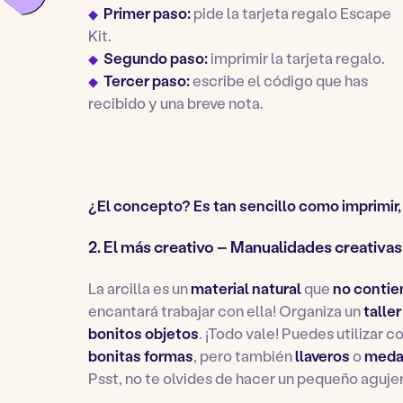
Primer paso:
pide la tarjeta regalo Escape
Kit.
Segundo paso:
imprimir la tarjeta regalo.
Tercer paso:
escribe el código que has
recibido y una breve nota.
¿El concepto? Es tan sencillo como imprimir, i
2. El más creativo – Manualidades creativas 
La arcilla es un
material natural
que
no contie
encantará trabajar con ella! Organiza un
talle
bonitos objetos
. ¡Todo vale! Puedes utilizar 
bonitas formas
, pero también
llaveros
o
meda
Psst, no te olvides de hacer un pequeño agujer