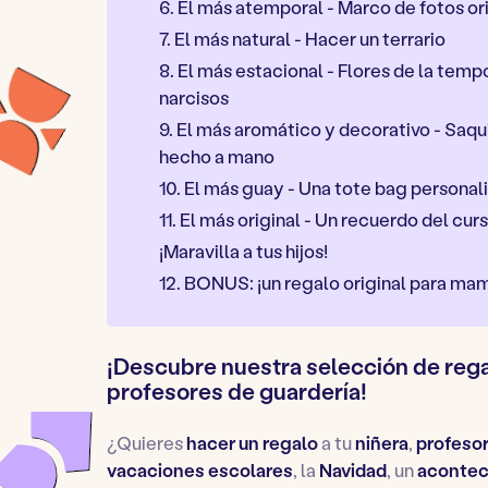
6. El más atemporal - Marco de fotos or
7. El más natural - Hacer un terrario
8. El más estacional - Flores de la tempo
narcisos
9. El más aromático y decorativo - Saqui
hecho a mano
10. El más guay - Una tote bag personal
11. El más original - Un recuerdo del cur
¡Maravilla a tus hijos!
12. BONUS: ¡un regalo original para ma
¡Descubre nuestra selección de rega
profesores de guardería!
¿Quieres
hacer un regalo
a tu
niñera
,
profeso
vacaciones escolares
, la
Navidad
, un
acontec