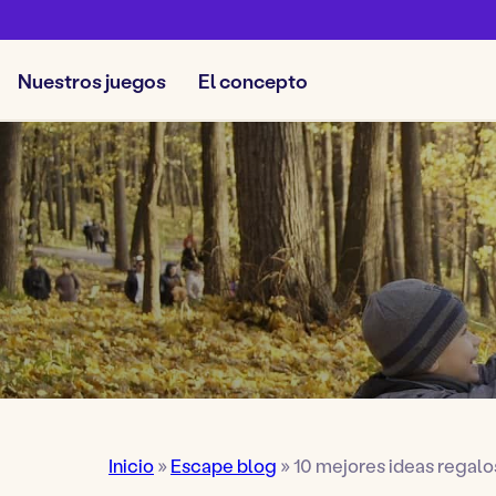
Nuestros juegos
El concepto
Inicio
»
Escape blog
»
10 mejores ideas regalo