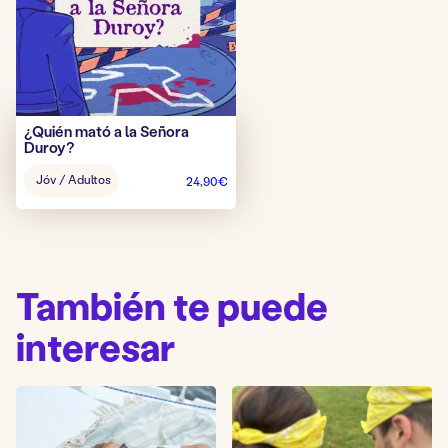
¿Quién mató a la Señora
Duroy?
Edad
Jóv / Adultos
24,90
€
del
juego:
También te puede
interesar