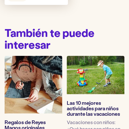
juego:
También te puede
interesar
Las 10 mejores
actividades para niños
durante las vacaciones
Regalos de Reyes
Vacaciones con niños:
Magos originales
¿Qué hacer con niños en