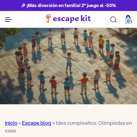
🎉 ¡Más diversión en familia! 2º juego al -50%
0
Ver todos los juegos
Inicio
»
Escape blog
»
Idea cumpleaños: Olimpiadas en
casa