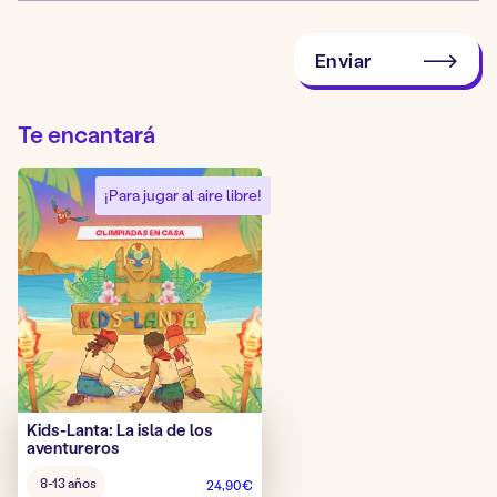
Enviar
Te encantará
¡Para jugar al aire libre!
Kids-Lanta: La isla de los
aventureros
Edad
8-13 años
24,90
€
del