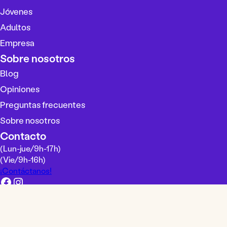
i
Jóvenes
r
Adultos
u
Empresa
n
i
Sobre nosotros
d
Blog
i
Opiniones
o
m
Preguntas frecuentes
a
Sobre nosotros
Contacto
(Lun-jue/9h-17h)
(Vie/9h-16h)
¡
Contáctanos!
Facebook
Instagram
Menciones legales
Acuerdo general de venta