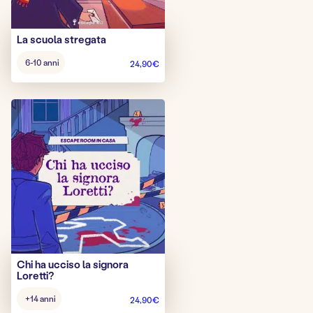
La scuola stregata
Gioco
6-10 anni
24,90
€
d’età:
Chi ha ucciso la signora
Loretti?
Gioco
+14 anni
24,90
€
d’età: