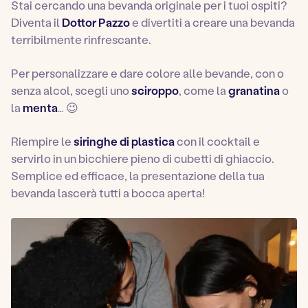
Stai cercando una bevanda originale per i tuoi ospiti?
Diventa il
Dottor Pazzo
e divertiti a creare una bevanda
terribilmente rinfrescante.
Per personalizzare e dare colore alle bevande, con o
senza alcol, scegli uno
sciroppo
, come la
granatina
o
la
menta
… 😉
Riempire le
siringhe di plastica
con il cocktail e
servirlo in un bicchiere pieno di cubetti di ghiaccio.
Semplice ed efficace, la presentazione della tua
bevanda lascerà tutti a bocca aperta!