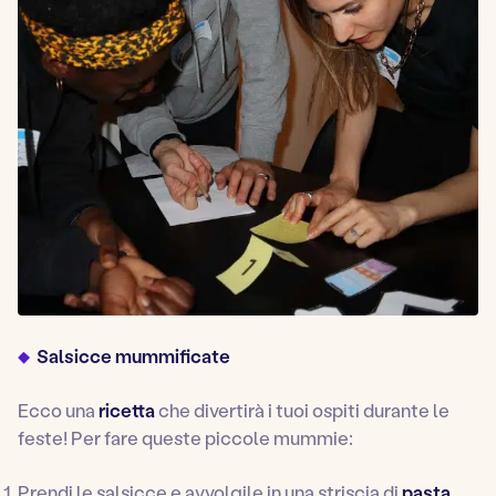
Salsicce mummificate
Ecco una
ricetta
che divertirà i tuoi ospiti durante le
feste! Per fare queste piccole mummie:
Prendi le salsicce e avvolgile in una striscia di
pasta