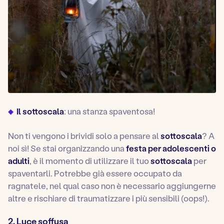
Il sottoscala
: una stanza spaventosa!
Non ti vengono i brividi solo a pensare al
sottoscala
? A
noi sì! Se stai organizzando una
festa per adolescenti o
adulti
, è il momento di utilizzare il tuo
sottoscala
per
spaventarli. Potrebbe già essere occupato da
ragnatele, nel qual caso non è necessario aggiungerne
altre e rischiare di traumatizzare i più sensibili (oops!).
2. Luce soffusa