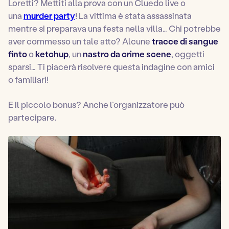
Loretti? Mettiti alla prova con un Cluedo live o
una
murder party
! La vittima è stata assassinata
mentre si preparava una festa nella villa… Chi potrebbe
aver commesso un tale atto? Alcune
tracce di sangue
finto
o
ketchup
, un
nastro da crime scene
, oggetti
sparsi… Ti piacerà risolvere questa indagine con amici
o familiari!
E il piccolo bonus? Anche l’organizzatore può
partecipare.