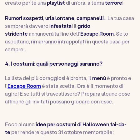
creato per te una
playlist
di un’ora, a tema
terrore
!
Rumori sospetti
,
urla lontane
,
campanelli
… La tua casa
sembrerà davvero
infestata
! Il
grido
stridente
annuncerà la fine dell’
Escape Room
. Se lo
ascoltano, rimarranno intrappolati in questa casa per
sempre…
4. I costumi: quali personaggi saranno?
La lista dei più coraggiosi è pronta, il
menù
è pronto e
l’
Escape Room
è stata scelta. Ora è il momento di
agire! E se tutti si travestissero? Prepara alcune cose
affinché gli invitati possano giocare con esse.
Ecco alcune
idee per costumi di Halloween fai-da-
te
per rendere questo 31 ottobre memorabile: