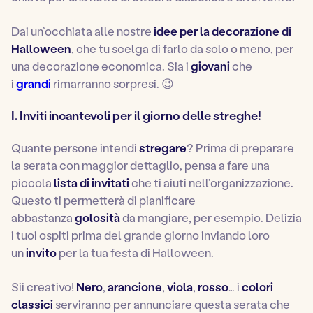
Dai un’occhiata alle nostre
idee per la decorazione di
Halloween
, che tu scelga di farlo da solo o meno, per
una decorazione economica. Sia i
giovani
che
i
grandi
rimarranno sorpresi. 😉
I. Inviti incantevoli per il giorno delle streghe!
Quante persone intendi
stregare
? Prima di preparare
la serata con maggior dettaglio, pensa a fare una
piccola
lista di invitati
che ti aiuti nell’organizzazione.
Questo ti permetterà di pianificare
abbastanza
golosità
da mangiare, per esempio. Delizia
i tuoi ospiti prima del grande giorno inviando loro
un
invito
per la tua festa di Halloween.
Sii creativo!
Nero
,
arancione
,
viola
,
rosso
… i
colori
classici
serviranno per annunciare questa serata che