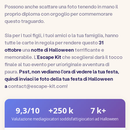
Possono anche scattare una foto tenendo in mano il
proprio diploma con orgoglio per commemorare
questo traguardo.
Sia per i tuoi figli, i tuoi amici o la tua famiglia, hanno
tutte le carte in regola per rendere questo
31
ottobre
una
notte di Halloween
terrificante e
memorabile. L’
Escape Kit
che sceglierai darà il tocco
finale al tuo evento per un’originale avventura di
paura.
Psst, non vediamo l’ora di vedere la tua festa,
quindi inviaci le foto della tua festa di Halloween
a
contact@escape-kit.com
!
9,3/10
+250 k
7 k+
Valutazione media
giocatori soddisfatti
giocatori ad Halloween