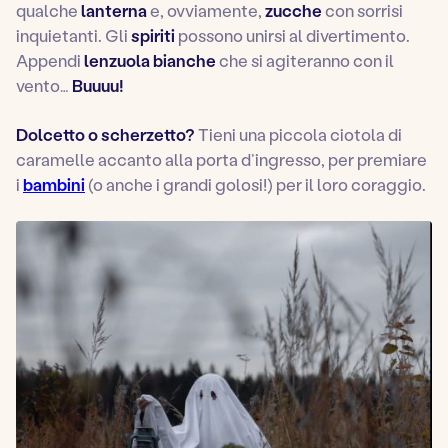
qualche
lanterna
e, ovviamente,
zucche
con sorrisi
inquietanti. Gli
spiriti
possono unirsi al divertimento.
Appendi
lenzuola bianche
che si agiteranno con il
vento…
Buuuu!
Dolcetto o scherzetto?
Tieni una piccola ciotola di
caramelle accanto alla porta d’ingresso, per premiare
i
bambini
(o anche i grandi golosi!) per il loro coraggio.