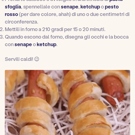
sfoglia
, spennellale con
senape
,
ketchup
o
pesto
rosso
(per dare colore, ahah) di uno o due centimetri di
circonferenza.
Mettili in forno a 210 gradi per 15 o 20 minuti.
Quando escono dal forno, disegna gli occhi e la bocca
con
senape
o
ketchup
.
Servili caldi! 😉