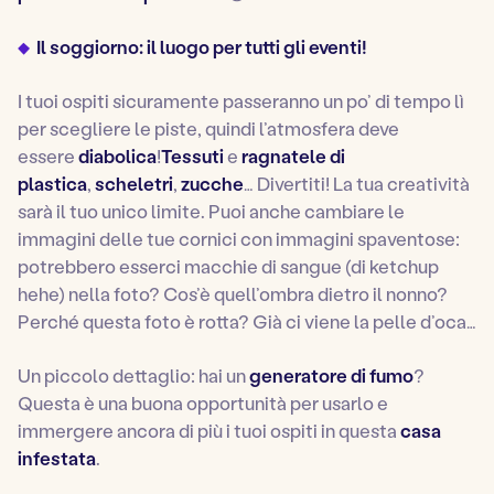
Il soggiorno: il luogo per tutti gli eventi!
I tuoi ospiti sicuramente passeranno un po’ di tempo lì
per scegliere le piste, quindi l’atmosfera deve
essere
diabolica
!
Tessuti
e
ragnatele di
plastica
,
scheletri
,
zucche
… Divertiti! La tua creatività
sarà il tuo unico limite. Puoi anche cambiare le
immagini delle tue cornici con immagini spaventose:
potrebbero esserci macchie di sangue (di ketchup
hehe) nella foto? Cos’è quell’ombra dietro il nonno?
Perché questa foto è rotta? Già ci viene la pelle d’oca…
Un piccolo dettaglio: hai un
generatore di fumo
?
Questa è una buona opportunità per usarlo e
immergere ancora di più i tuoi ospiti in questa
casa
infestata
.