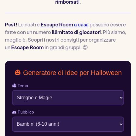
rimborsati.
Psst!
Le nostre
Escape Room
a casa
possono essere
fatte con un numero
illimitato di giocatori
. Più siamo,
meglio è. Scopri i nostri consigli per organizzare
un
Escape Room
in grandi gruppi. 😉
🎃 Generatore di Idee per Halloween
👻 Tema
👥 Pubblico