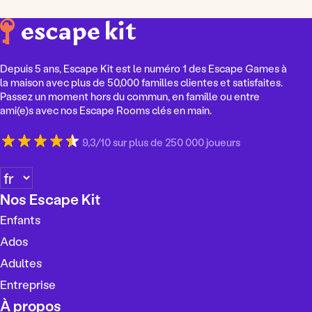
Depuis 5 ans, Escape Kit est le numéro 1 des Escape Games à
la maison avec plus de 50,000 familles clientes et satisfaites.
Passez un moment hors du commun, en famille ou entre
ami(e)s avec nos Escape Rooms clés en main.
9,3/10 sur plus de 250 000 joueurs
C
h
Nos Escape Kit
o
Enfants
i
s
Ados
i
Adultes
r
Entreprise
u
n
À propos