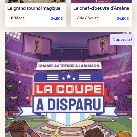
Le grand tournoi magique
Le chef-d’oeuvre d’Arsène
Âge
Âge
8-13 ans
Ado / Adulte
24,90
€
24,90
€
pour
pour
jouer
jouer
:
:
Nouveau !