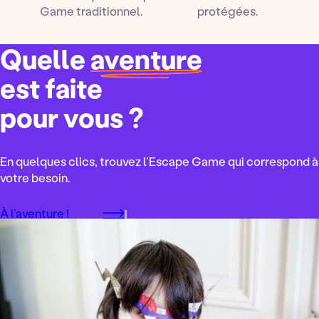
Game traditionnel.
protégées.
Quelle
aventure
est faite
pour vous ?
En quelques clics, trouvez l’Escape Game qui correspond à
votre besoin.
À l’aventure !