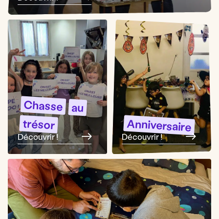
Chasse
au
trésor
Anniversaire
Découvrir !
Découvrir !