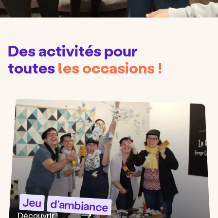
Des activités pour
toutes
les occasions
!
Jeu
d’ambiance
Découvrir !