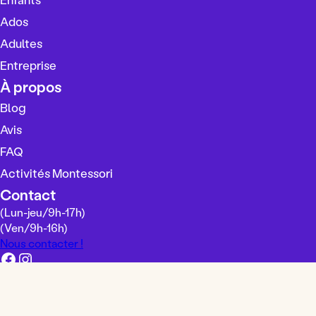
i
s
Ados
i
Adultes
r
Entreprise
u
n
À propos
e
Blog
l
Avis
a
n
FAQ
g
Activités Montessori
u
Contact
e
(Lun-jeu/
9h-17h
)
(Ven/
9h-16h
)
Nous contacter !
Facebook
Instagram
Mentions légales
Conditions générales de vente