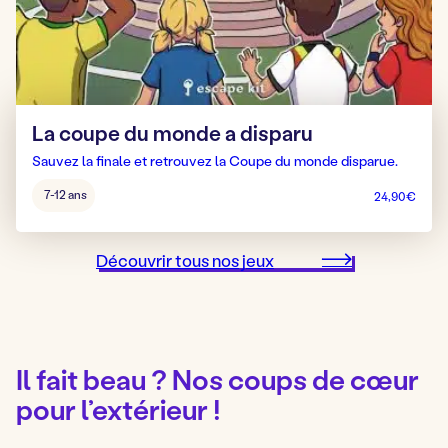
La coupe du monde a disparu
Sauvez la finale et retrouvez la Coupe du monde disparue.
Âge
7-12 ans
24,90
€
pour
jouer
:
Découvrir tous nos jeux
Il fait beau ? Nos coups de cœur
pour l’extérieur !