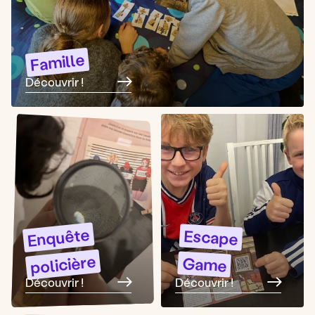
Famille
Découvrir !
Enquête
Escape
policière
Game
Découvrir !
Découvrir !