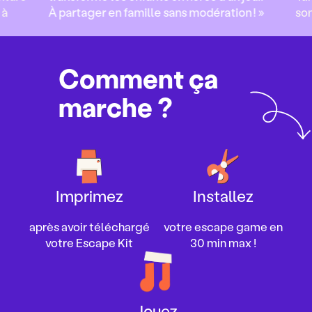
 à
À partager en famille sans modération ! »
so
Comment ça
marche ?
Imprimez
Installez
après avoir téléchargé
votre escape game en
votre Escape Kit
30 min max !
Jouez