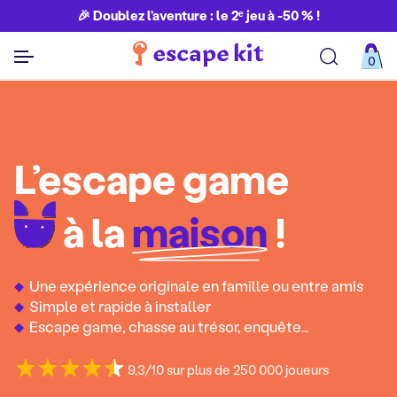
🎉 Doublez l’aventure : le 2ᵉ jeu à -50 % !
0
Découvrir toutes nos aventures
L’escape game
à la
maison
!
Une expérience originale en famille ou entre amis
Simple et rapide à installer
Escape game, chasse au trésor, enquête…
9,3/10 sur plus de 250 000 joueurs