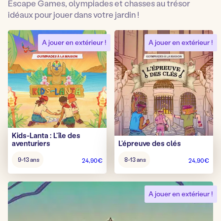
Escape Games, olympiades et chasses au trésor
idéaux pour jouer dans votre jardin !
A jouer en extérieur !
A jouer en extérieur !
Kids-Lanta : L’île des
aventuriers
L’épreuve des clés
Âge
Âge
9-13 ans
8-13 ans
24,90
€
24,90
€
pour
pour
jouer
jouer
:
:
A jouer en extérieur !