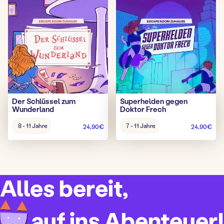
Der Schlüssel zum
Superhelden gegen
Wunderland
Doktor Frech
Alter
Alter
8 - 11 Jahre
7 - 11 Jahre
24,90
€
24,90
€
Spiel:
Spiel:
Alles bereit
,
auf ins Abenteuer!