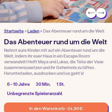
Startseite
»
Laden
»
Das Abenteuer rund um die Welt
Das Abenteuer rund um die Welt
Nehmt eure Kinder mit auf ein Abenteuer rund um die
Welt, indem ihr euer Haus in ein Escape Room
verwandelt! Helft Maya und Lukas, die Teile der Vase
zusammenzusetzen und ihr Geheimnis zu lüften.
Herunterladen, ausdrucken und los geht’s!
Alter
Aufbauzeit:
Spieldauer:
6 - 10 Jahre
30 Min.
1 St.
Spiel:
Anzahl
Unbegrenzte Spieleranzahl
von
Spielern:
Das
In den Warenkorb -
24,90
€
Abenteuer