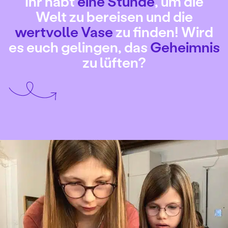
Ihr habt
eine Stunde
, um die
Welt zu bereisen und die
wertvolle Vase
zu finden! Wird
es euch gelingen, das
Geheimnis
zu lüften?