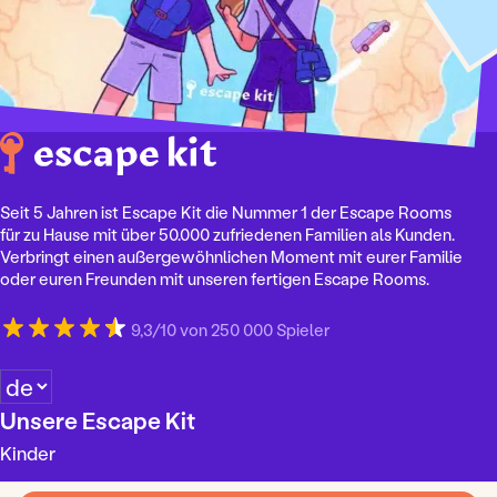
m
d
i
e
W
e
l
t
Seit 5 Jahren ist Escape Kit die Nummer 1 der Escape Rooms
M
für zu Hause mit über 50.000 zufriedenen Familien als Kunden.
e
Verbringt einen außergewöhnlichen Moment mit eurer Familie
n
oder euren Freunden mit unseren fertigen Escape Rooms.
g
e
9,3/10 von 250 000 Spieler
S
p
Unsere Escape Kit
r
Kinder
a
c
Jugendliche