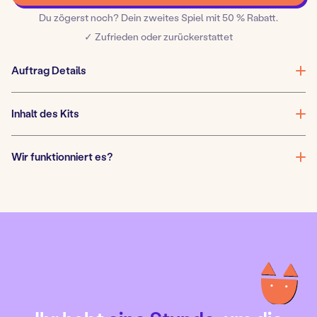
rund
Du zögerst noch? Dein zweites Spiel mit 50 % Rabatt.
um
✓ Zufrieden oder zurückerstattet
die
Welt
Auftrag Details
Menge
Inhalt des Kits
Wir funktionniert es?