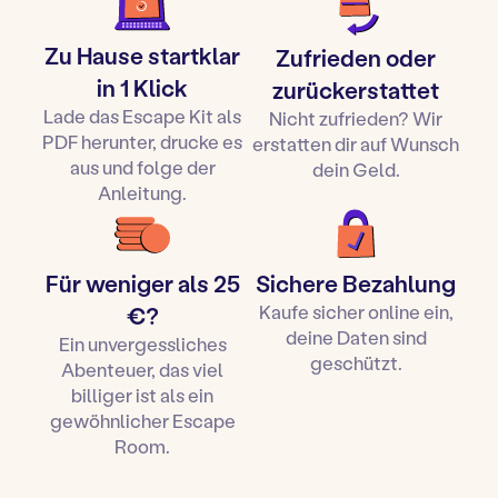
… In jeder Aufbauanleitung teilen wir mit euch Tipps
Bestätigt eure Bestellung
und Tricks für eine verrückte Atmosphäre!
Die per E-Mail erhaltene Zip-Datei von einem
Zu Hause startklar
Zufrieden oder
Computer aus öffnen und herunterladen.
in 1 Klick
zurückerstattet
Lest die Anleitung zum Aufbau und zum Ausdrucken.
Lade das Escape Kit als
Nicht zufrieden? Wir
Druckt das Spiel aus und bereitet es dann gemäß
PDF herunter, drucke es
erstatten dir auf Wunsch
der Aufbauanleitung vor.
aus und folge der
dein Geld.
Startet den Timer
und los geht’s mit einer Stunde
Anleitung.
Escape Room bei Ihnen zu Hause!
Ihr könnt es auch als originelle Geschenkidee zu
Weihnachten oder zum Geburtstag an ein Kind
Für weniger als 25
Sichere Bezahlung
verschenken!
Kaufe sicher online ein,
€?
deine Daten sind
Ein unvergessliches
geschützt.
Abenteuer, das viel
billiger ist als ein
gewöhnlicher Escape
Room.