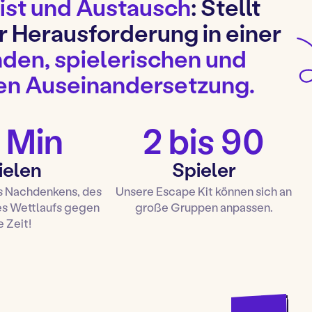
st und Austausch
: Stellt
r Herausforderung in einer
den, spielerischen und
n Auseinandersetzung.
 Min
2 bis 90
ielen
Spieler
s Nachdenkens, des
Unsere Escape Kit können sich an
es Wettlaufs gegen
große Gruppen anpassen.
e Zeit!