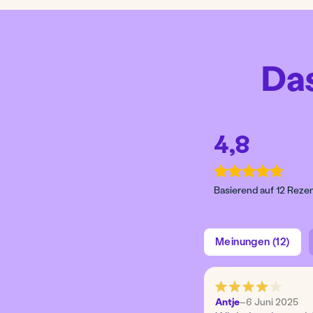
Da
4,8
Basierend auf 12 Reze
Meinungen (12)
Antje
–
6 Juni 2025