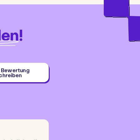
den
!
e Bewertung
chreiben