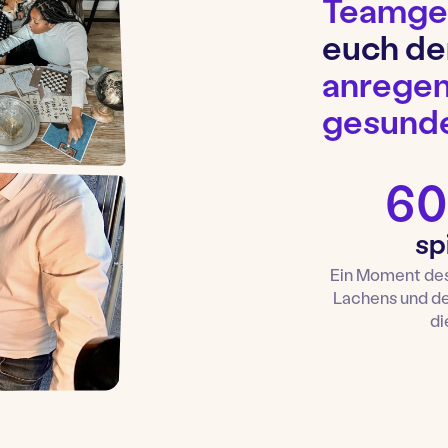
Teamgei
euch de
anregen
gesunde
60
sp
Ein Moment de
Lachens und d
di