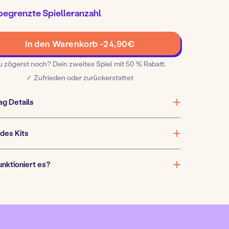
egrenzte Spielleranzahl
n:
Lupins
In den Warenkorb -
24,90
€
Meisterwerk
Menge
u zögerst noch? Dein zweites Spiel mit 50 % Rabatt.
✓ Zufrieden oder zurückerstattet
ag Details
 des Kits
unktioniert es?