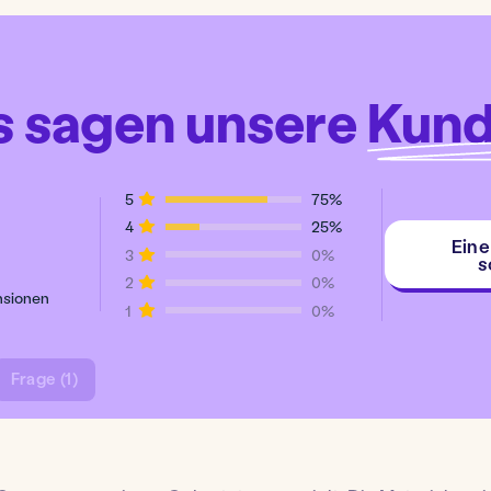
s sagen unsere
Kun
5
75%
4
25%
Ein
3
0%
s
2
0%
nsionen
1
0%
Frage (1)