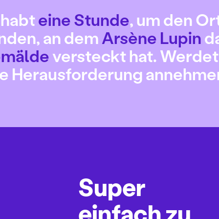
 habt
eine Stunde
, um den Or
inden, an dem
Arsène Lupin
d
mälde
versteckt hat. Werdet 
ie Herausforderung annehme
Super
einfach zu