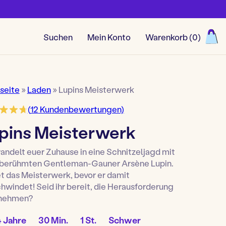
Suchen
Mein Konto
Warenkorb (
0
)
Alle Spiele ansehen
seite
»
Laden
»
Lupins Meisterwerk
(
12
Kundenbewertungen)
pins Meisterwerk
ndelt euer Zuhause in eine Schnitzeljagd mit
berühmten Gentleman-Gauner Arsène Lupin.
t das Meisterwerk, bevor er damit
hwindet! Seid ihr bereit, die Herausforderung
nehmen?
Aufbauzeit:
Spieldauer:
Spielstufe:
4 Jahre
30 Min.
1 St.
Schwer