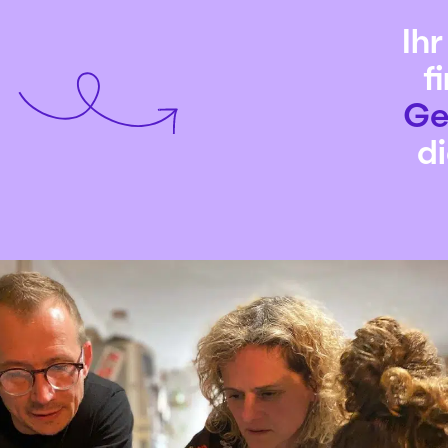
Ihr
f
Ge
d