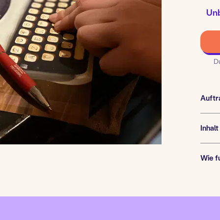
Anzahl
Unb
von
Spieler
D
Auftr
Inhalt
Wie f