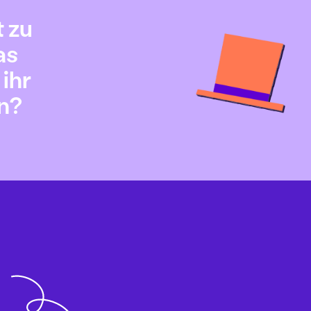
t zu
as
ihr
n?