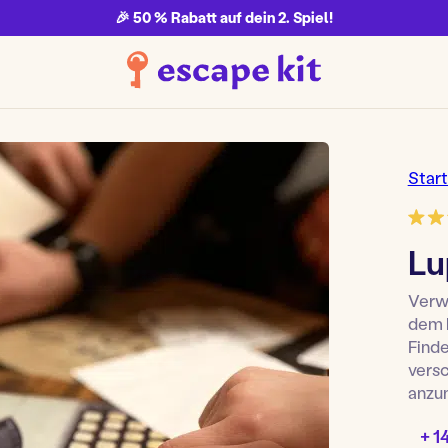
🎉 50 % Rabatt auf dein 2. Spiel!
Start
Lu
Verwa
dem 
Finde
versc
anzu
Alter
+ 1
Spiel: