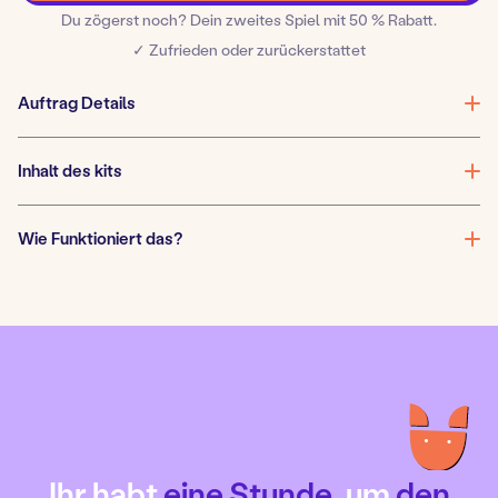
der
Du zögerst noch? Dein zweites Spiel mit 50 % Rabatt.
Müller
✓ Zufrieden oder zurückerstattet
Villa
Menge
Auftrag Details
Inhalt des kits
Wie Funktioniert das?
Ihr habt
eine Stunde
, um
den