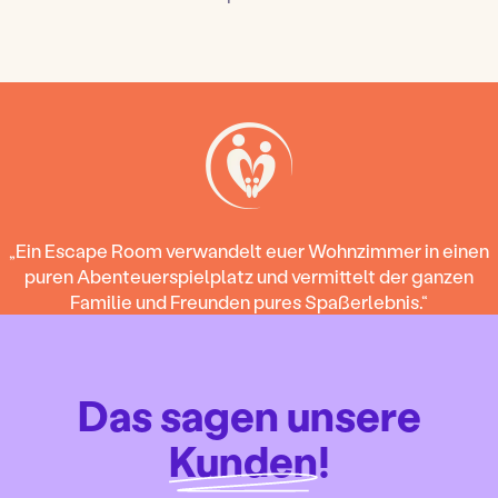
„Ein Escape Room verwandelt euer Wohnzimmer in einen
puren Abenteuerspielplatz und vermittelt der ganzen
Familie und Freunden pures Spaßerlebnis.“
Das sagen unsere
Kunden
!