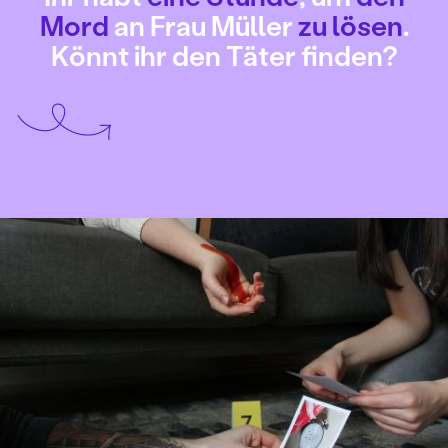
Mord
an Frau Müller
zu lösen
.
Könnt ihr den Täter finden?