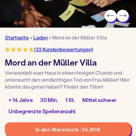
Startseite
»
Laden
»
Mord an der Müller Villa
(
33
Kundenbewertungen)
Mord an der Müller Villa
Verwandelt euer Haus in einen riesigen Cluedo und
untersucht den verdächtigen Tod von Frau Müller! Wer
könnte das getan haben? Findet den Täter!
Alter
Aufbauzeit:
Spieldauer:
Spielstufe:
+ 14 Jahre
30 Min.
1 St.
Mittel schwer
Spiel:
Anzahl
Unbegrenzte Speileranzahl
von
Spielern:
Mord
In den Warenkorb -
24,90
€
an