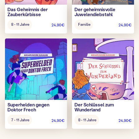
Das Geheimnis der
Der geheimnisvolle
Zauberkürbisse
Juwelendiebstahl
Alter
Alter
8 - 11 Jahre
Familie
24,90
€
24,90
€
Spiel:
Spiel:
Superhelden gegen
Der Schlüssel zum
Doktor Frech
Wunderland
Alter
Alter
7 - 11 Jahre
8 - 11 Jahre
24,90
€
24,90
€
Spiel:
Spiel: