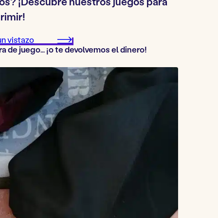
os? ¡Descubre nuestros juegos para
rimir!
un vistazo
ra de juego… ¡o te devolvemos el dinero!