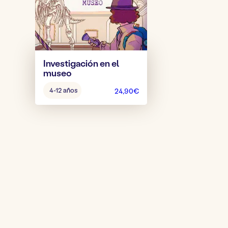
Investigación en el
museo
Edad
4-12 años
24,90
€
del
juego: