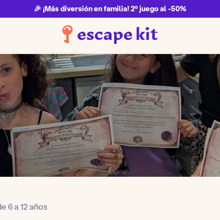
🎉 ¡Más diversión en familia! 2º juego al -50%
e 6 a 12 años