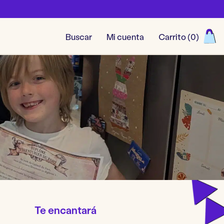
Buscar
Mi cuenta
Carrito (
0
)
Ver todos los juegos
Te encantará