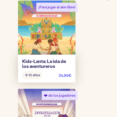
¡Para jugar al aire libre!
Kids-Lanta: La isla de
los aventureros
Edad
8-13 años
24,90
€
del
juego:
❤️ de los jugadores