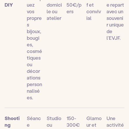
DIY
uez
domici
50€/p
f et
e repart
vos
le ou
ers
conviv
avec un
propre
atelier
ial
souveni
s
r unique
bijoux,
de
bougi
l’EVJF.
es,
cosmé
tiques
ou
décor
ations
person
nalisé
es.
Shooti
Séanc
Studio
150-
Glamo
Une
ng
e
ou
300€
ur et
activité