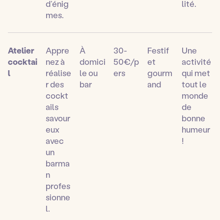
d’énig
lité.
mes.
Atelier
Appre
À
30-
Festif
Une
cocktai
nez à
domici
50€/p
et
activité
l
réalise
le ou
ers
gourm
qui met
r des
bar
and
tout le
cockt
monde
ails
de
savour
bonne
eux
humeur
avec
!
un
barma
n
profes
sionne
l.