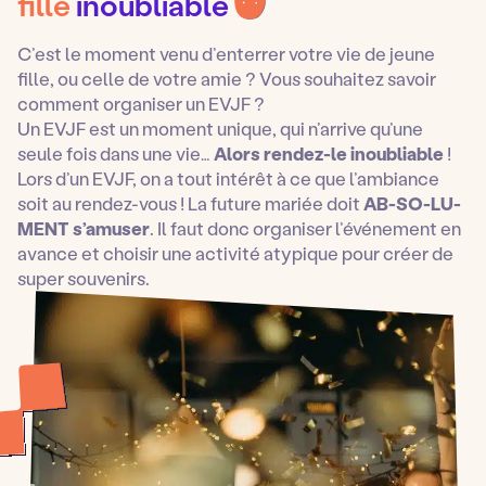
fille
inoubliable
C’est le moment venu d’enterrer votre vie de jeune
fille, ou celle de votre amie ? Vous souhaitez savoir
comment organiser un EVJF ?
Un EVJF est un moment unique, qui n’arrive qu’une
seule fois dans une vie…
Alors rendez-le inoubliable
!
Lors d’un EVJF, on a tout intérêt à ce que l’ambiance
soit au rendez-vous ! La future mariée doit
AB-SO-LU-
MENT s’amuser
. Il faut donc organiser l’événement en
avance et choisir une activité atypique pour créer de
super souvenirs.