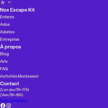
C
h
Nos Escape Kit
o
Enfants
i
s
Ados
i
Adultes
r
Entreprise
u
n
À propos
e
Blog
l
Avis
a
n
FAQ
g
Activités Montessori
u
Contact
e
(Lun-jeu/
9h-17h
)
(Ven/
9h-16h
)
Nous contacter !
Facebook
Instagram