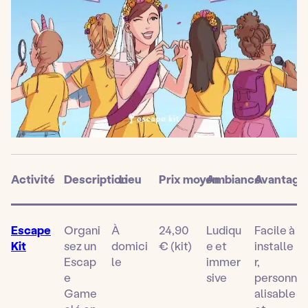
Activité
Description
Lieu
Prix moyen
Ambiance
Avantage 
Escape
Organi
À
24,90
Ludiqu
Facile à
Kit
sez un
domici
€ (kit)
e et
installe
Escap
le
immer
r,
e
sive
personn
Game
alisable