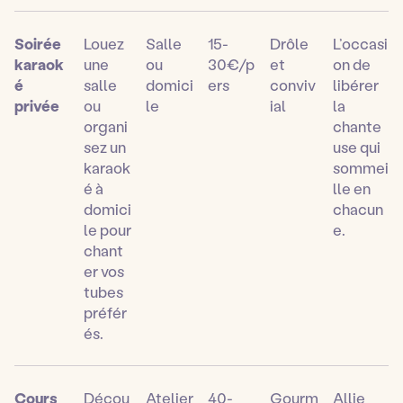
Soirée
Louez
Salle
15-
Drôle
L’occasi
karaok
une
ou
30€/p
et
on de
é
salle
domici
ers
conviv
libérer
privée
ou
le
ial
la
organi
chante
sez un
use qui
karaok
sommei
é à
lle en
domici
chacun
le pour
e.
chant
er vos
tubes
préfér
és.
Cours
Décou
Atelier
40-
Gourm
Allie