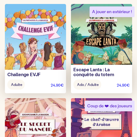
A jouer en extérieur !
Escape Lanta : La
Challenge EVJF
conquête du totem
Âge
Âge
Adulte
Ado / Adulte
24,90
€
24,90
€
pour
pour
jouer
jouer
:
:
Coup de ❤️ des joueurs