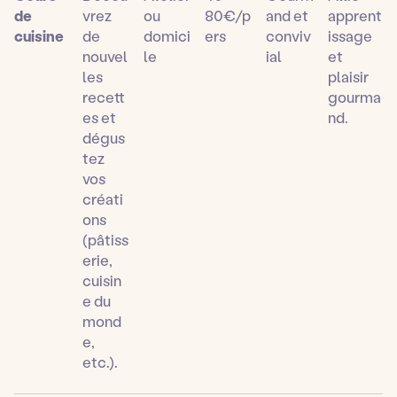
de
vrez
ou
80€/p
and et
apprent
cuisine
de
domici
ers
conviv
issage
nouvel
le
ial
et
les
plaisir
recett
gourma
es et
nd.
dégus
tez
vos
créati
ons
(pâtiss
erie,
cuisin
e du
mond
e,
etc.).