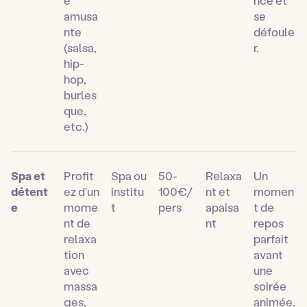
e
nce et
amusa
se
nte
défoule
(salsa,
r.
hip-
hop,
burles
que,
etc.)
Spa et
Profit
Spa ou
50-
Relaxa
Un
détent
ez d’un
institu
100€/
nt et
momen
e
mome
t
pers
apaisa
t de
nt de
nt
repos
relaxa
parfait
tion
avant
avec
une
massa
soirée
ges,
animée.