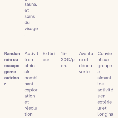
sauna,
et
soins
du
visage
.
Randon
Activit
Extéri
15-
Aventu
Convie
née ou
é en
eur
30€/p
re et
nt aux
escape
plein
ers
décou
groupe
game
air
verte
s
outdoo
combi
aimant
r
nant
les
explor
activité
ation
s en
et
extérie
résolu
ur et
tion
l’origina