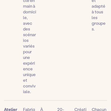
clé en
et
main à
adapté
domici
à tous
le,
les
avec
groupe
des
s.
scénar
ios
variés
pour
une
expéri
ence
unique
et
conviv
iale.
Atelier
Fabriq
À
20-
Créati
Chacun