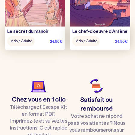
Le secret du manoir
Le chef-d’oeuvre d’Arsène
Âge
Âge
Ado / Adulte
Ado / Adulte
24,90
€
24,90
€
pour
pour
jouer
jouer
:
:
Chez vous en 1 clic
Satisfait ou
Téléchargez l’Escape Kit
remboursé
en format PDF,
Votre achat ne répond
imprimez-le et suivez les
pas à vos attentes ? Nous
instructions. C’est rapide
vous rembourserons sur
et facile !