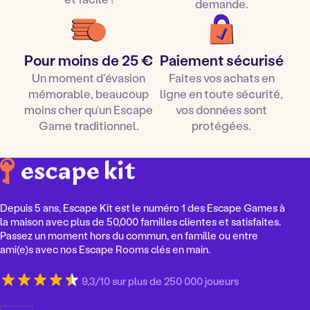
demande.
Pour moins de 25 €
Paiement sécurisé
Un moment d’évasion
Faites vos achats en
mémorable, beaucoup
ligne en toute sécurité,
moins cher qu’un Escape
vos données sont
Game traditionnel.
protégées.
Depuis 5 ans, Escape Kit est le numéro 1 des Escape Games à
la maison avec plus de 50,000 familles clientes et satisfaites.
Passez un moment hors du commun, en famille ou entre
ami(e)s avec nos Escape Rooms clés en main.
9,3/10 sur plus de 250 000 joueurs