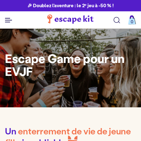
🎉 Doublez l’aventure : le 2ᵉ jeu à -50 % !
0
Découvrir toutes nos aventures
Escape Game pour un
EVJF
Un
enterrement de vie de jeune