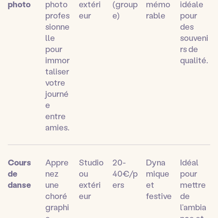
photo
photo
extéri
(group
mémo
idéale
profes
eur
e)
rable
pour
sionne
des
lle
souveni
pour
rs de
immor
qualité.
taliser
votre
journé
e
entre
amies.
Cours
Appre
Studio
20-
Dyna
Idéal
de
nez
ou
40€/p
mique
pour
danse
une
extéri
ers
et
mettre
choré
eur
festive
de
graphi
l’ambia