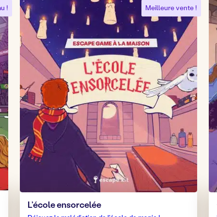
u !
Meilleure vente !
L’école ensorcelée