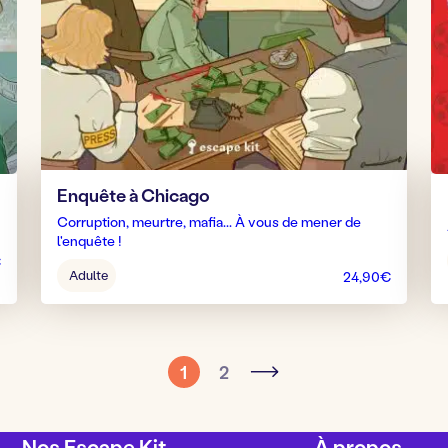
Enquête à Chicago
Corruption, meurtre, mafia... À vous de mener de
l'enquête !
€
Âge
Adulte
24,90
€
pour
jouer
:
1
2
Nos Escape Kit
À propos