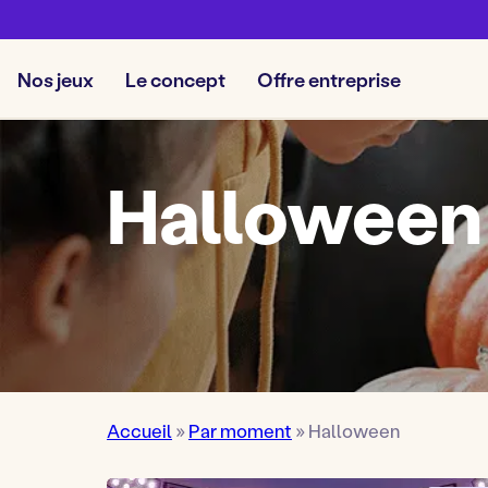
Nos jeux
Le concept
Offre entreprise
Halloween
Accueil
»
Par moment
»
Halloween