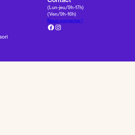
(Lun-jeu/
9h-17h
)
(Ven/
9h-16h
)
Nous contacter !
Facebook
Instagram
sori