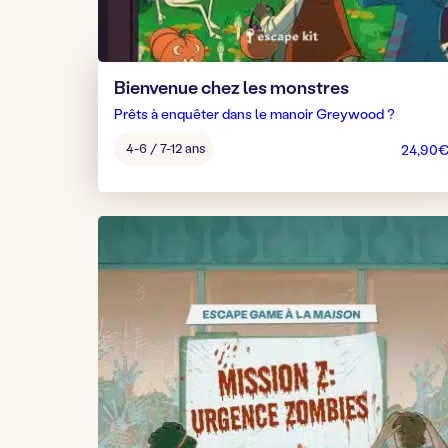
Bienvenue chez les monstres
Prêts à enquêter dans le manoir Greywood ?
Âge
4-6 / 7-12 ans
24,90
pour
jouer
: