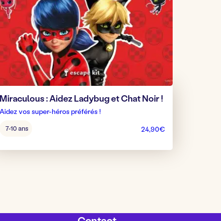
Miraculous : Aidez Ladybug et Chat Noir !
Aidez vos super-héros préférés !
Âge
7-10 ans
24,90
€
pour
jouer
:
Contact