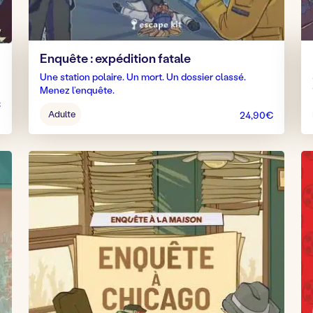
Enquête : expédition fatale
Une station polaire. Un mort. Un dossier classé.
Menez l’enquête.
€
Âge
Adulte
24,90
€
pour
jouer
: