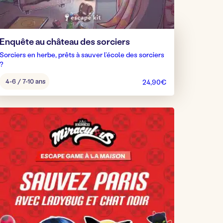
Enquête au château des sorciers
Sorciers en herbe, prêts à sauver l’école des sorciers
?
Âge
4-6 / 7-10 ans
24,90
€
pour
jouer
: