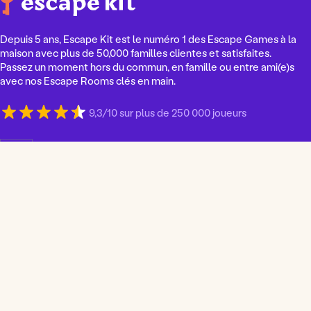
Depuis 5 ans, Escape Kit est le numéro 1 des Escape Games à la
maison avec plus de 50,000 familles clientes et satisfaites.
Passez un moment hors du commun, en famille ou entre ami(e)s
avec nos Escape Rooms clés en main.
9,3/10 sur plus de 250 000 joueurs
C
h
o
i
s
i
r
u
n
e
l