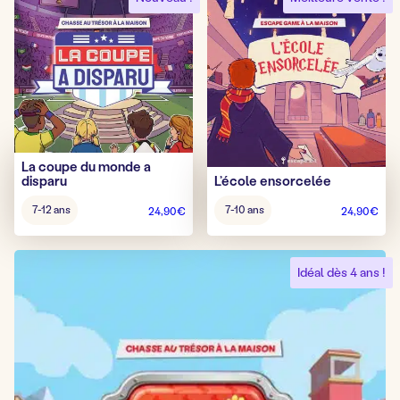
La coupe du monde a
disparu
L’école ensorcelée
Âge
Âge
7-12 ans
7-10 ans
24,90
€
24,90
€
pour
pour
jouer
jouer
:
:
Idéal dès 4 ans !