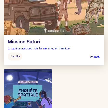
Mission Safari
Enquête au cœur de la savane, en famille !
Âge
Famille
24,90
€
pour
jouer
: