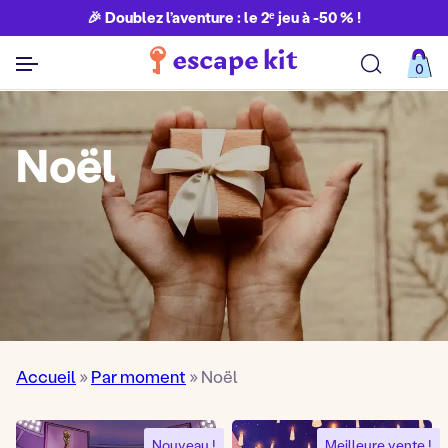
🎉 Doublez l’aventure : le 2ᵉ jeu à -50 % !
0
Découvrir toutes nos aventures
Noël
Accueil
»
Par moment
»
Noël
Nouveau !
Meilleure vente !