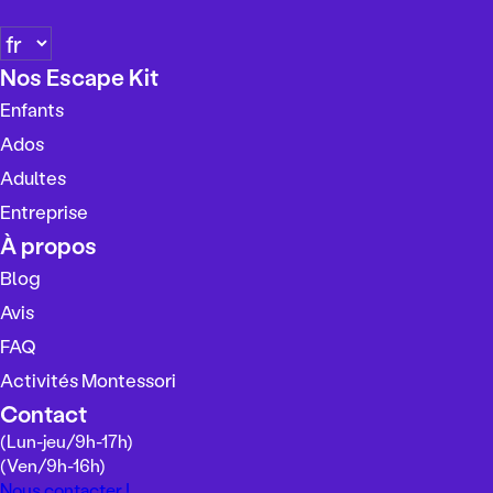
C
h
Nos Escape Kit
o
Enfants
i
s
Ados
i
Adultes
r
Entreprise
u
n
À propos
e
Blog
l
Avis
a
n
FAQ
g
Activités Montessori
u
Contact
e
(Lun-jeu/
9h-17h
)
(Ven/
9h-16h
)
Nous contacter !