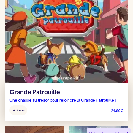
Grande Patrouille
Une chasse au trésor pour rejoindre la Grande Patrouille !
Âge
4-7 ans
24,90
€
pour
jouer
: