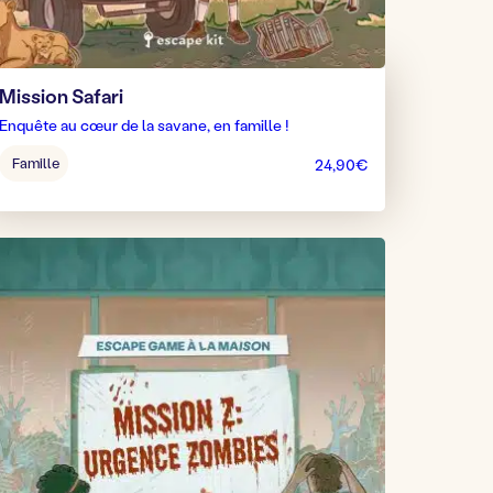
Mission Safari
Enquête au cœur de la savane, en famille !
Âge
Famille
24,90
€
pour
jouer
: