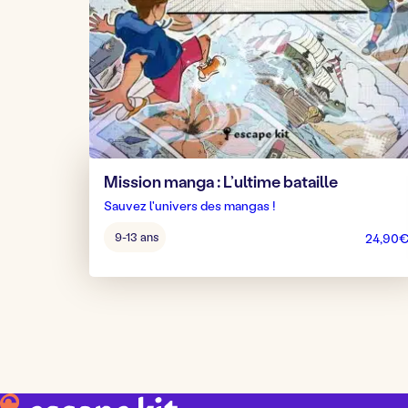
Mission manga : L’ultime bataille
Sauvez l'univers des mangas !
Âge
9-13 ans
24,90
pour
jouer
: