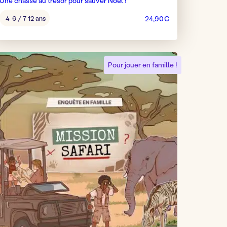
Une chasse au trésor pour sauver Noël !
Âge
4-6 / 7-12 ans
24,90
€
pour
jouer
:
Pour jouer en famille !