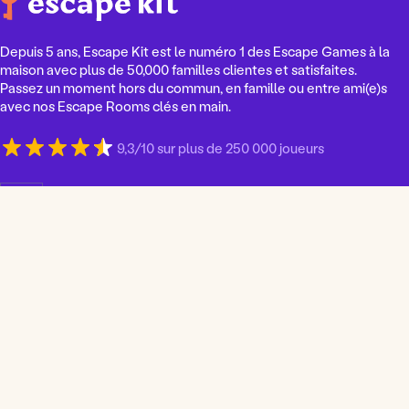
Depuis 5 ans, Escape Kit est le numéro 1 des Escape Games à la
maison avec plus de 50,000 familles clientes et satisfaites.
Passez un moment hors du commun, en famille ou entre ami(e)s
avec nos Escape Rooms clés en main.
9,3/10 sur plus de 250 000 joueurs
C
h
o
i
s
i
r
u
n
e
l