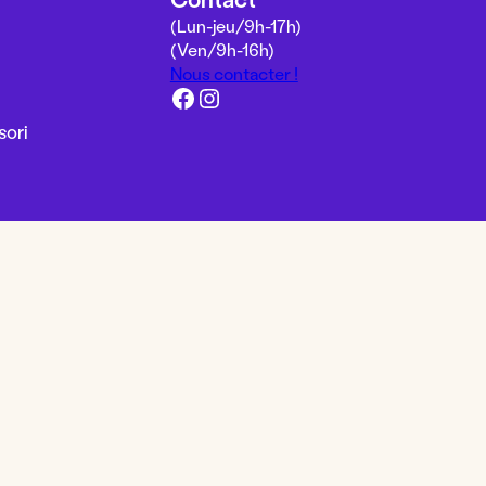
(Lun-jeu/
9h-17h
)
(Ven/
9h-16h
)
Nous contacter !
Facebook
Instagram
sori