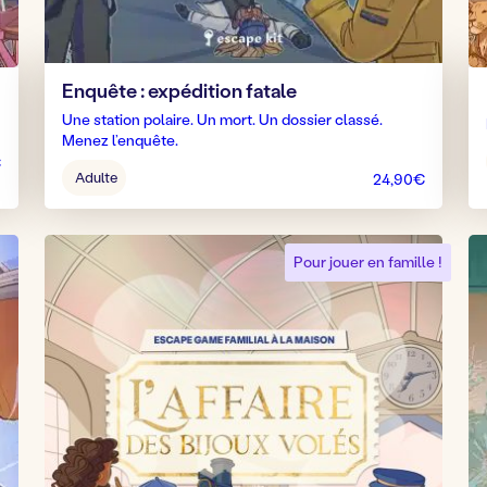
Enquête : expédition fatale
Une station polaire. Un mort. Un dossier classé.
Menez l’enquête.
€
Âge
Adulte
24,90
€
pour
jouer
:
Pour jouer en famille !