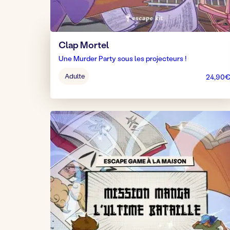
Clap Mortel
Une Murder Party sous les projecteurs !
Âge
Adulte
24,90
pour
jouer
: