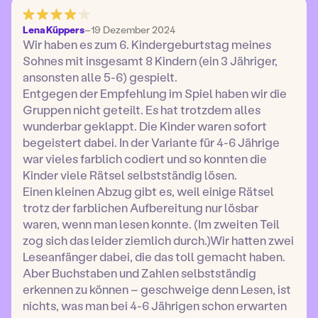
Lena Küppers
–
19 Dezember 2024
Wir haben es zum 6. Kindergeburtstag meines
Sohnes mit insgesamt 8 Kindern (ein 3 Jähriger,
ansonsten alle 5-6) gespielt.
Entgegen der Empfehlung im Spiel haben wir die
Gruppen nicht geteilt. Es hat trotzdem alles
wunderbar geklappt. Die Kinder waren sofort
begeistert dabei. In der Variante für 4-6 Jährige
war vieles farblich codiert und so konnten die
Kinder viele Rätsel selbstständig lösen.
Einen kleinen Abzug gibt es, weil einige Rätsel
trotz der farblichen Aufbereitung nur lösbar
waren, wenn man lesen konnte. (Im zweiten Teil
zog sich das leider ziemlich durch.)Wir hatten zwei
Leseanfänger dabei, die das toll gemacht haben.
Aber Buchstaben und Zahlen selbstständig
erkennen zu können – geschweige denn Lesen, ist
nichts, was man bei 4-6 Jährigen schon erwarten