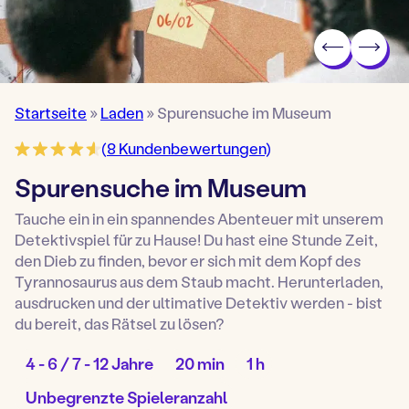
Startseite
»
Laden
»
Spurensuche im Museum
(
8
Kundenbewertungen)
Spurensuche im Museum
Tauche ein in ein spannendes Abenteuer mit unserem
Detektivspiel für zu Hause! Du hast eine Stunde Zeit,
den Dieb zu finden, bevor er sich mit dem Kopf des
Tyrannosaurus aus dem Staub macht. Herunterladen,
ausdrucken und der ultimative Detektiv werden - bist
du bereit, das Rätsel zu lösen?
Alter
Aufbauzeit:
Spieldauer:
4 - 6 / 7 - 12 Jahre
20 min
1 h
Spiel:
Anzahl
Unbegrenzte Spieleranzahl
von