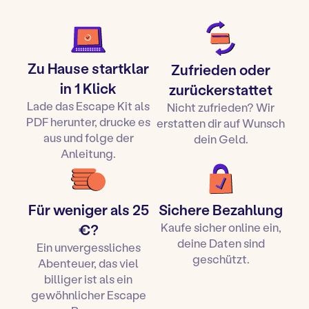
Um diesen Escape Room zu kaufen, einfach:
Natürlich tun wir das. Unser Ziel ist es, Ihnen ein
gebrauchsfertiges Kit anzubieten, das Ihnen Zeit spart
Fügt das Spiel eurem Warenkorb hinzu.
und Ihnen ein echtes Erlebnis bietet.
Gebt eure Daten ein (Vorname, Name, E-Mail).
Jedes Kit enthält: Einladungen, Diplome, Poster,
Bestätigt eure Bestellung
verschiedene Accessoires? Und Hintergrundmusik
Die per E-Mail erhaltene Zip-Datei von einem
Zu Hause startklar
Zufrieden oder
Computer aus öffnen und herunterladen.
mit Countdown!
in 1 Klick
zurückerstattet
Lest die Anleitung zum Aufbau und zum Ausdrucken.
Lade das Escape Kit als
Nicht zufrieden? Wir
Druckt das Spiel aus und bereitet es dann gemäß
PDF herunter, drucke es
erstatten dir auf Wunsch
der Aufbauanleitung vor.
aus und folge der
dein Geld.
Startet den Timer
und los geht’s mit einer Stunde
Anleitung.
Escape Room bei Ihnen zu Hause!
Ihr könnt es auch als originelle Geschenkidee zu
Weihnachten oder zum Geburtstag an ein Kind
Für weniger als 25
Sichere Bezahlung
verschenken!
Kaufe sicher online ein,
€?
deine Daten sind
Ein unvergessliches
geschützt.
Abenteuer, das viel
billiger ist als ein
gewöhnlicher Escape