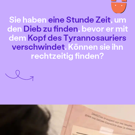
Sie haben
eine Stunde Zeit
, um
den
Dieb zu finden
, bevor er mit
dem
Kopf des Tyrannosauriers
verschwindet
. Können sie ihn
rechtzeitig finden?