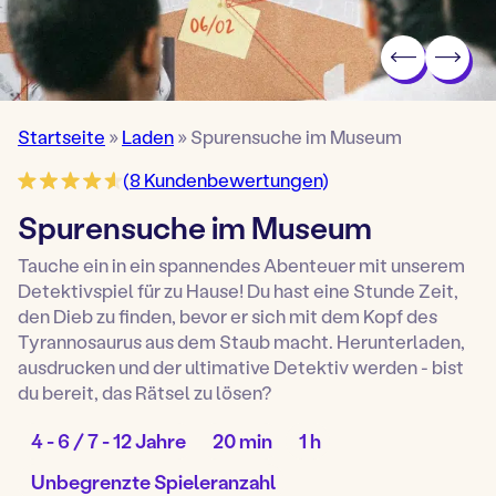
Startseite
»
Laden
»
Spurensuche im Museum
(
8
Kundenbewertungen)
Spurensuche im Museum
Tauche ein in ein spannendes Abenteuer mit unserem
Detektivspiel für zu Hause! Du hast eine Stunde Zeit,
den Dieb zu finden, bevor er sich mit dem Kopf des
Tyrannosaurus aus dem Staub macht. Herunterladen,
ausdrucken und der ultimative Detektiv werden - bist
du bereit, das Rätsel zu lösen?
Alter
Aufbauzeit:
Spieldauer:
4 - 6 / 7 - 12 Jahre
20 min
1 h
Spiel:
Anzahl
Unbegrenzte Spieleranzahl
von