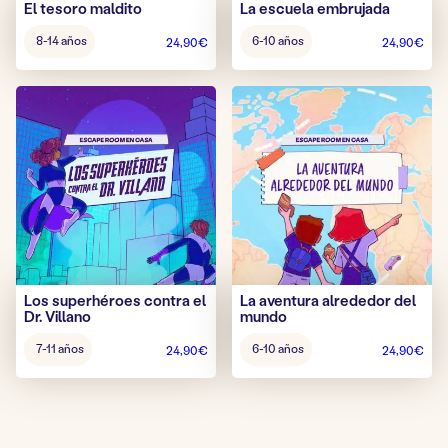
El tesoro maldito
La escuela embrujada
Alter
Alter
8-14 años
6-10 años
24,90
€
24,90
€
Spiel:
Spiel:
Los superhéroes contra el
La aventura alrededor del
Dr. Villano
mundo
Alter
Alter
7-11 años
6-10 años
24,90
€
24,90
€
Spiel:
Spiel: