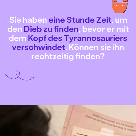
Sie haben
eine Stunde Zeit
, um
den
Dieb zu finden
, bevor er mit
dem
Kopf des Tyrannosauriers
verschwindet
. Können sie ihn
rechtzeitig finden?