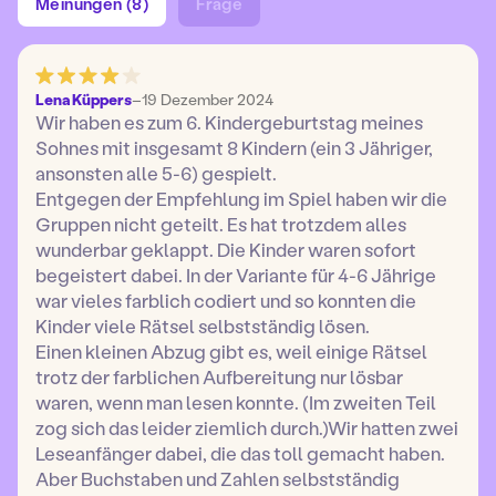
Meinungen (8)
Frage
Lena Küppers
–
19 Dezember 2024
Wir haben es zum 6. Kindergeburtstag meines
Sohnes mit insgesamt 8 Kindern (ein 3 Jähriger,
ansonsten alle 5-6) gespielt.
Entgegen der Empfehlung im Spiel haben wir die
Gruppen nicht geteilt. Es hat trotzdem alles
wunderbar geklappt. Die Kinder waren sofort
begeistert dabei. In der Variante für 4-6 Jährige
war vieles farblich codiert und so konnten die
Kinder viele Rätsel selbstständig lösen.
Einen kleinen Abzug gibt es, weil einige Rätsel
trotz der farblichen Aufbereitung nur lösbar
waren, wenn man lesen konnte. (Im zweiten Teil
zog sich das leider ziemlich durch.)Wir hatten zwei
Leseanfänger dabei, die das toll gemacht haben.
Aber Buchstaben und Zahlen selbstständig