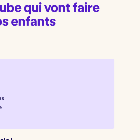
ube qui vont faire
vos enfants
es
e
olo !