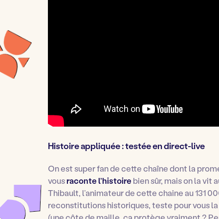
Histoire appliquée : testée en direct-live
On est super fan de cette chaîne dont la promesse
vous
raconte l’histoire
bien sûr, mais on la vit a
Thibault, l’animateur de cette chaine au 131 
reconstitutions historiques, teste pour vous la
(une côte de maille, ça protège vraiment ? Pe