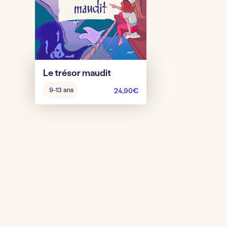
Le trésor maudit
Âge
9-13 ans
24,90
€
pour
jouer
: