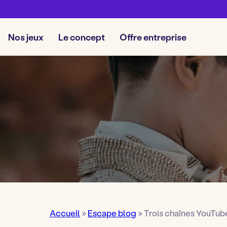
Nos jeux
Le concept
Offre entreprise
Accueil
»
Escape blog
»
Trois chaînes YouTube 