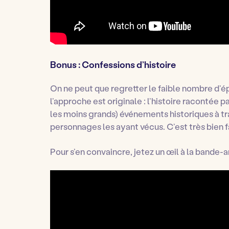
Bonus : Confessions d’histoire
On ne peut que regretter le faible nombre d’é
l’approche est originale : l’histoire racontée pa
les moins grands) événements historiques à t
personnages les ayant vécus. C’est très bien fai
Pour s’en convaincre, jetez un œil à la bande-