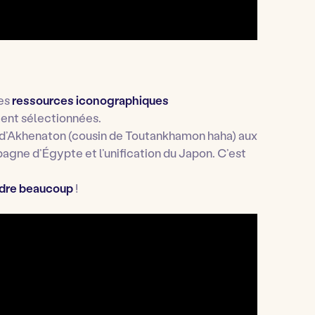
des
ressources iconographiques
ent sélectionnées.
, d’Akhenaton (cousin de Toutankhamon haha) aux
agne d’Égypte et l’unification du Japon. C’est
dre beaucoup
!