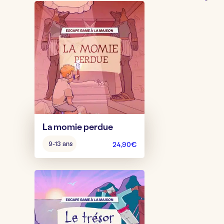
La momie perdue
Âge
9-13 ans
24,90
€
pour
jouer
: