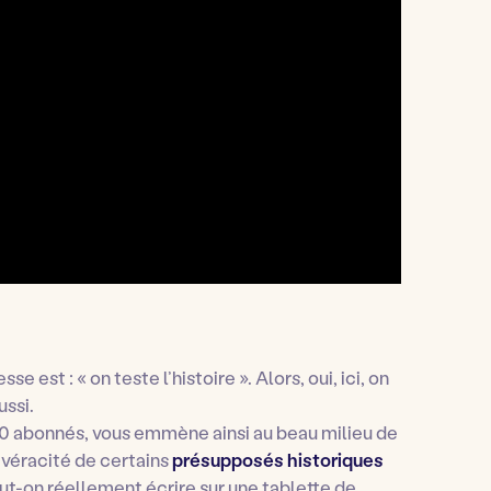
 est : « on teste l’histoire ». Alors, oui, ici, on
ussi.
000 abonnés, vous emmène ainsi au beau milieu de
 véracité de certains
présupposés historiques
ut-on réellement écrire sur une tablette de