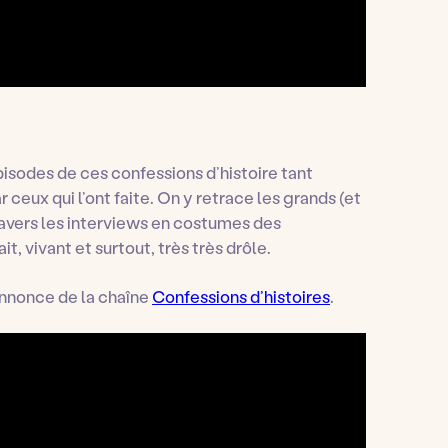
pisodes de ces confessions d’histoire tant
r ceux qui l’ont faite. On y retrace les grands (et
ravers les interviews en costumes des
t, vivant et surtout, très très drôle.
annonce de la chaîne
Confessions d’histoires
.