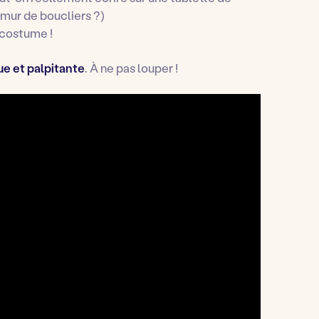
 mur de boucliers ?)
u costume !
ue et palpitante
. À ne pas louper !