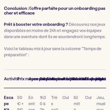
Conclusion : l’offre parfaite pour un onboarding pas
cher et efficace
Prêt à booster votre onboarding ?
Découvrez nos jeux
disponibles en moins de 24h et engagez vos équipes
dans une aventure dont ils se souviendront longtemps.
Voici le tableau mis à jour sans la colonne "Temps de
préparation" :
Activité
Prix moyen par personne
Accessibilité
Durée de l’activité
Aspect collaboratif
Adaptabilité au budget s
Nombre de joueurs
Disponible e
Inclus
Esca
50
En
1h3
Trè
Oui
Illi
Oui
Jeu,
pe
€ +
ent
0 à
s
mit
musi
Kit
8€
rep
2h
coll
é
que,