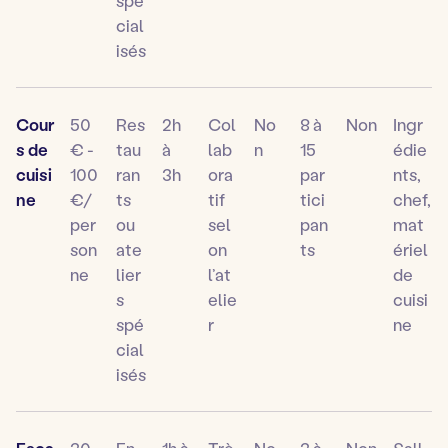
spé
cial
isés
Cour
50
Res
2h
Col
No
8 à
Non
Ingr
s de
€ -
tau
à
lab
n
15
édie
cuisi
100
ran
3h
ora
par
nts,
ne
€/
ts
tif
tici
chef,
per
ou
sel
pan
mat
son
ate
on
ts
ériel
ne
lier
l’at
de
s
elie
cuisi
spé
r
ne
cial
isés