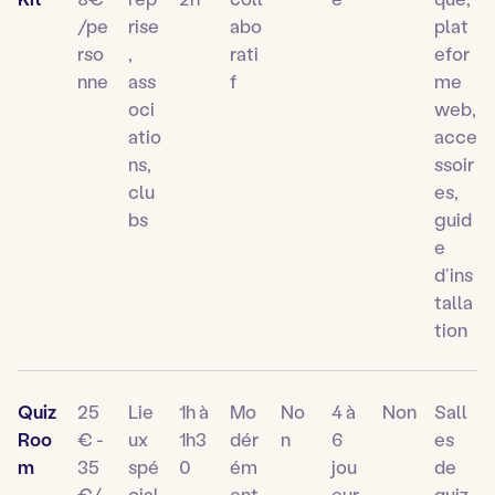
/pe
rise
abo
plat
rso
,
rati
efor
nne
ass
f
me
oci
web,
atio
acce
ns,
ssoir
clu
es,
bs
guid
e
d’ins
talla
tion
Quiz
25
Lie
1h à
Mo
No
4 à
Non
Sall
Roo
€ -
ux
1h3
dér
n
6
es
m
35
spé
0
ém
jou
de
€/
cial
ent
eur
quiz