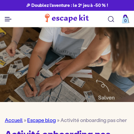
🎉 Doublez l’aventure : le 2ᵉ jeu à -50 % !
0
Découvrir toutes nos aventures
Accueil
»
Escape blog
»
Activité onboarding pas cher
Activité onboarding pas