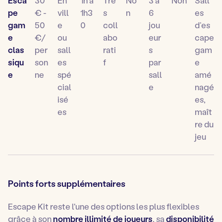
Esca
30
En
1h à
Trè
No
3 à
Non
Sall
pe
€ -
vill
1h3
s
n
6
es
gam
50
e
0
coll
jou
d’es
e
€/
ou
abo
eur
cape
clas
per
sall
rati
s
gam
siqu
son
es
f
par
e
e
ne
spé
sall
amé
cial
e
nagé
isé
es,
es
maît
re du
jeu
Points forts supplémentaires
Escape Kit
reste l'une des options les plus flexibles
grâce à son
nombre illimité de joueurs
, sa
disponibilité