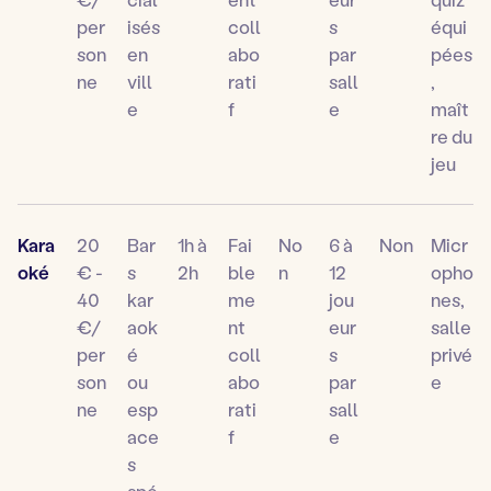
per
isés
coll
s
équi
son
en
abo
par
pées
ne
vill
rati
sall
,
e
f
e
maît
re du
jeu
Kara
20
Bar
1h à
Fai
No
6 à
Non
Micr
oké
€ -
s
2h
ble
n
12
opho
40
kar
me
jou
nes,
€/
aok
nt
eur
salle
per
é
coll
s
privé
son
ou
abo
par
e
ne
esp
rati
sall
ace
f
e
s