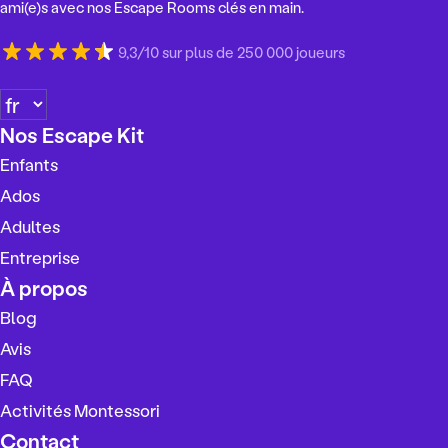
ami(e)s avec nos Escape Rooms clés en main.
9,3/10 sur plus de 250 000 joueurs
C
h
Nos Escape Kit
o
Enfants
i
s
Ados
i
Adultes
r
Entreprise
u
n
À propos
e
Blog
l
Avis
a
n
FAQ
g
Activités Montessori
u
Contact
e