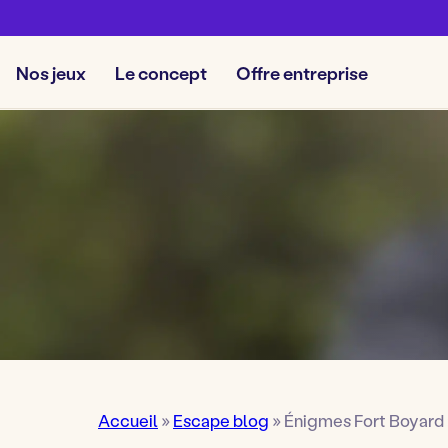
Nos jeux
Le concept
Offre entreprise
Accueil
»
Escape blog
»
Énigmes Fort Boyard :