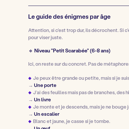
Le guide des énigmes par âge
Attention, si c'est trop dur, ils décrochent. Si c
pour viser juste.
🔹 Niveau "Petit Scarabée" (6-8 ans)
Ici, on reste sur du concret. Pas de métaphor
Je peux être grande ou petite, mais si je sui
→
Une porte
J’ai des feuilles mais pas de branches, des h
→
Un livre
Je monte et je descends, mais je ne bouge 
→
Un escalier
Blanc et jaune, je casse si je tombe.
→
Un œuf