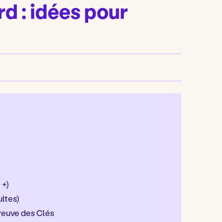
d : idées pour
 +)
ultes)
Épreuve des Clés