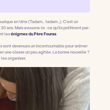
 musique en tête (Tadam… tadam…). C’est un
e 30 ans. Mais avouons-le : ce qu’ils préfèrent par-
nt les
énigmes du Père Fouras
.
es sont devenues un incontournable pour animer
er une classe un peu agitée. La bonne nouvelle ?
 les organiser.