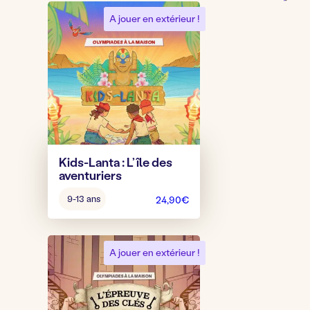
A jouer en extérieur !
Kids-Lanta : L’île des
aventuriers
Âge
9-13 ans
24,90
€
pour
jouer
:
A jouer en extérieur !