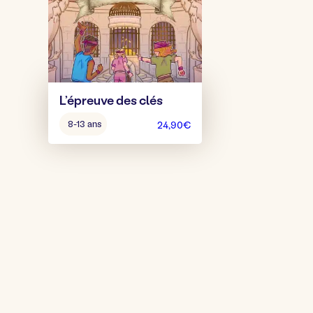
L’épreuve des clés
Âge
8-13 ans
24,90
€
pour
jouer
: