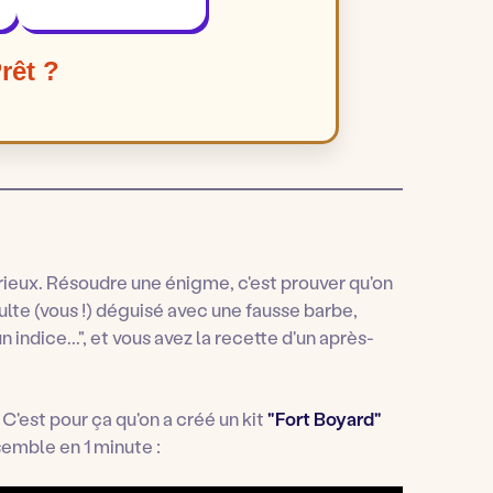
👁️ Voir la réponse
rêt ?
érieux. Résoudre une énigme, c'est prouver qu'on
adulte (vous !) déguisé avec une fausse barbe,
 indice...", et vous avez la recette d'un après-
'est pour ça qu'on a créé un kit
"Fort Boyard"
semble en 1 minute :