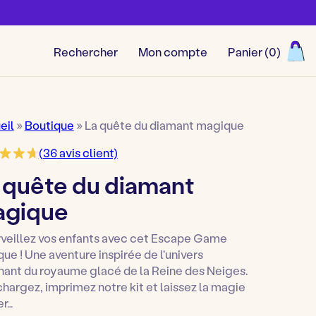
Rechercher
Mon compte
Panier (
0
)
Découvrir toutes nos aventu
eil
»
Boutique
»
La quête du diamant magique
(
36
avis client)
 quête du diamant
gique
veillez vos enfants avec cet Escape Game
que ! Une aventure inspirée de l'univers
nant du royaume glacé de la Reine des Neiges.
hargez, imprimez notre kit et laissez la magie
er…