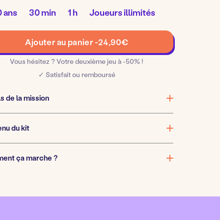
Temps
Temps
Nombre
0 ans
30 min
1 h
Joueurs illimités
de
de
de
préparation
jeu
joueurs
quantité
:
:
:
Ajouter au panier -
24,90
€
de
La
Vous hésitez ? Votre deuxième jeu à -50% !
quête
✓ Satisfait ou remboursé
du
diamant
s de la mission
magique
nu du kit
ent ça marche ?