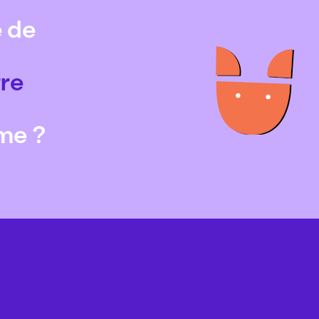
 de
tre
me ?