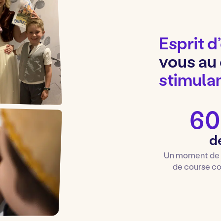
Esprit d
vous au
stimulan
60
d
Un moment de ré
de course co