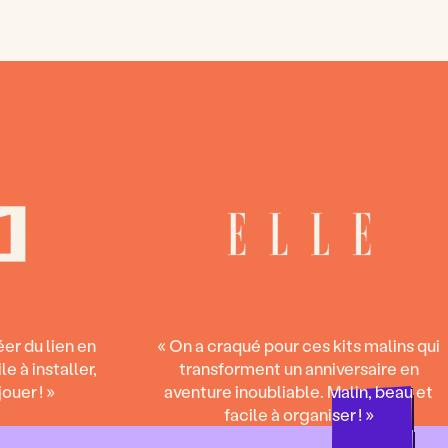
éer du lien en
« On a craqué pour ces kits malins qui
e à installer,
transforment un anniversaire en
ouer ! »
aventure inoubliable. Malin, beau et
facile à organiser ! »