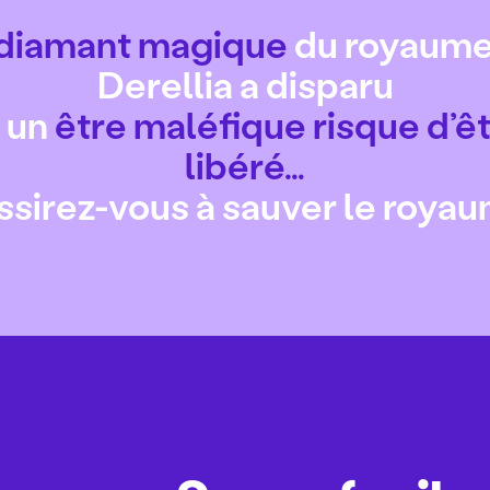
diamant magique
du royaume
Derellia a disparu
 un
être
maléfique risque d’ê
libéré…
sirez-vous à sauver le royau