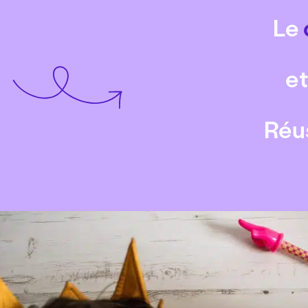
Le
et
Réus