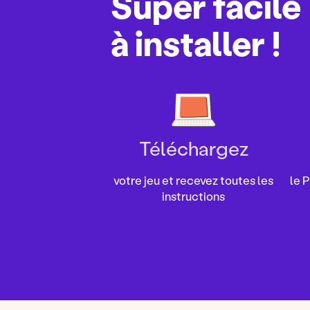
Super facile
à installer !
Téléchargez
votre jeu et recevez toutes les
le 
instructions