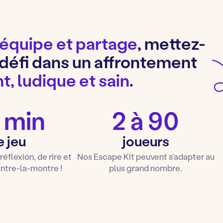
’équipe et partage
, mettez-
 défi dans un affrontement
t, ludique et sain
.
 min
2 à 90
e jeu
joueurs
flexion, de rire et
Nos Escape Kit peuvent s’adapter au
ntre-la-montre !
plus grand nombre.