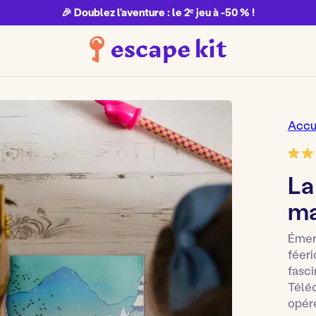
🎉 Doublez l’aventure : le 2ᵉ jeu à -50 % !
Accu
La
ma
Émer
féeri
fasci
Téléc
opér