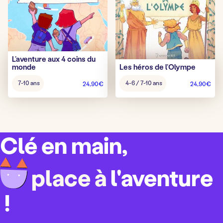
L’aventure aux 4 coins du
monde
Les héros de l’Olympe
Âge
Âge
7-10 ans
4-6 / 7-10 ans
24,90
€
24,90
€
pour
pour
jouer
jouer
:
:
Clé en main,
place à
l'aventure
!