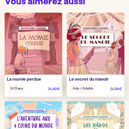
Vous aimerez aussi
La momie perdue
Le secret du manoir
Âge
Âge
9-13 ans
Ado / Adulte
24,90
€
24,90
€
pour
pour
jouer
jouer
:
: