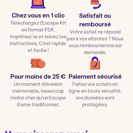
Vous trouverez dans chaque kit : invitations, diplômes,
Valider votre commande
posters, affiches, accessoires diverses... ainsi qu'une
Ouvrir et télécharger le fichier Zip reçu par mail
Chez vous en 1 clic
Satisfait ou
depuis un ordinateur
musique d'ambiance avec décompte !
Téléchargez l'Escape Kit
remboursé
Lire le guide d’installation et d’impression
en format PDF,
Votre achat ne répond
Imprimer le jeu puis le préparer selon le guide
imprimez-le et suivez les
pas à vos attentes ? Nous
d’installation
instructions. C'est rapide
vous rembourserons sur
Lancer le chrono
et c’est parti pour une heure
et facile !
demande.
d’Escape game à la maison !
Vous pouvez également
l'offrir à un enfant à Noël ou
un anniversaire
pour une idée-cadeau originale !
Pour moins de 25 €
Paiement sécurisé
Un moment d'évasion
Faites vos achats en
mémorable, beaucoup
ligne en toute sécurité,
moins cher qu'un Escape
vos données sont
Game traditionnel.
protégées.