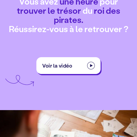
Vous avez
une heure
pour
trouver le trésor
du
roi des
pirates.
Réussirez-vous à le retrouver ?
Voir la vidéo