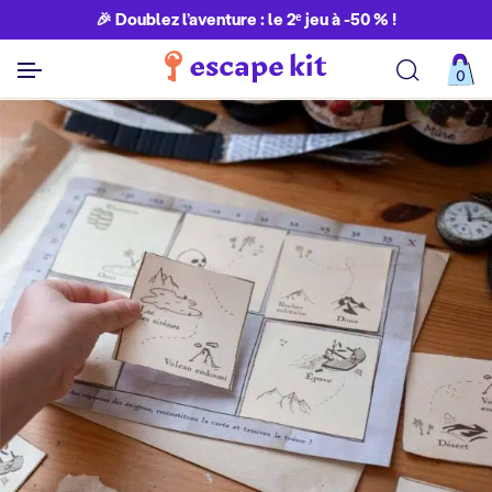
🎉 Doublez l’aventure : le 2ᵉ jeu à -50 % !
0
Découvrir toutes nos aventures