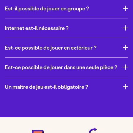
Est-il possible de jouer en groupe ?
Internet est-il nécessaire ?
Est-ce possible de jouer en extérieur ?
Est-ce possible de jouer dans une seule pièce ?
Un maitre de jeu est-il obligatoire ?
Pour acheter cet Escape game, il vous suffit de :
Bien sûr ! Nous avons pour objectif de vous proposer un
kit clé en main pour vous faire gagner du temps et vous
Ajouter le jeu à votre panier
faire vivre une véritable expérience.
Entrer vos coordonnées (prénom, nom, mail)