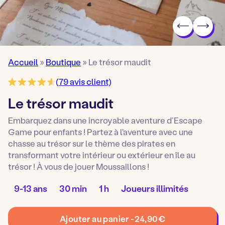
Accueil
»
Boutique
»
Le trésor maudit
(
79
avis client)
Le trésor maudit
Embarquez dans une incroyable aventure d’Escape
Game pour enfants ! Partez à l'aventure avec une
chasse au trésor sur le thème des pirates en
transformant votre intérieur ou extérieur en île au
trésor ! À vous de jouer Moussaillons !
Âge
Temps
Temps
Nombre
9-13 ans
30 min
1 h
Joueurs illimités
pour
de
de
de
jouer
préparation
jeu
joueurs
quantité
:
:
:
:
Ajouter au panier -
24,90
€
de