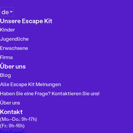
S
p
Unsere Escape Kit
r
Kinder
a
c
Jugendliche
h
Erwachsene
e
Firma
a
u
Über uns
s
Blog
w
Alle Escape Kit Meinungen
ä
h
Haben Sie eine Frage? Kontaktieren Sie uns!
l
Über uns
e
Kontakt
n
(Mo.–Do.: 9h-17h)
(Fr.: 9h-16h)
Eine Frage?