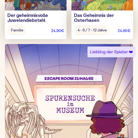
Der geheimnisvolle
Das Geheimnis der
Juwelendiebstahl
Osterhasen
Alter
Alter
Familie
4 - 6 / 7 - 12 Jahre
24,90
€
24,90
€
Spiel:
Spiel:
Liebling der Spieler ❤️