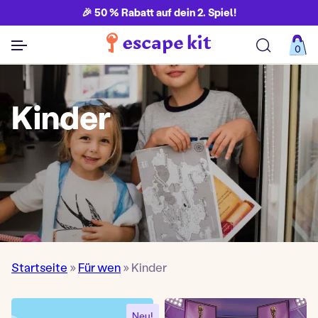
🎉 50 % Rabatt auf dein 2. Spiel!
0
Alle Spiele ansehen
Kinder
Startseite
»
Für wen
»
Kinder
Neu!