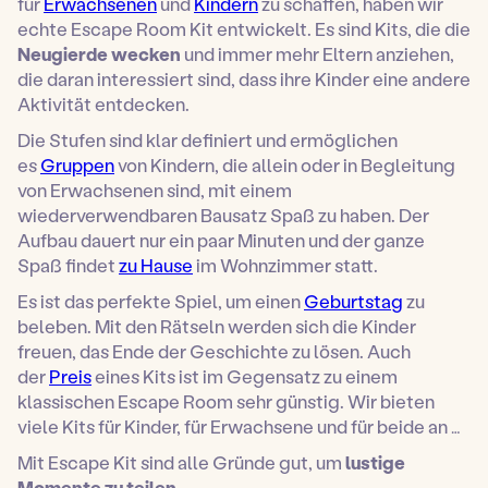
für
Erwachsenen
und
Kindern
zu schaffen, haben wir
echte Escape Room Kit entwickelt. Es sind Kits, die die
Neugierde wecken
und immer mehr Eltern anziehen,
die daran interessiert sind, dass ihre Kinder eine andere
Aktivität entdecken.
Die Stufen sind klar definiert und ermöglichen
es
Gruppen
von Kindern, die allein oder in Begleitung
von Erwachsenen sind, mit einem
wiederverwendbaren Bausatz Spaß zu haben. Der
Aufbau dauert nur ein paar Minuten und der ganze
Spaß findet
zu Hause
im Wohnzimmer statt.
Es ist das perfekte Spiel, um einen
Geburtstag
zu
beleben. Mit den Rätseln werden sich die Kinder
freuen, das Ende der Geschichte zu lösen. Auch
der
Preis
eines Kits ist im Gegensatz zu einem
klassischen Escape Room sehr günstig. Wir bieten
viele Kits für Kinder, für Erwachsene und für beide an …
Mit Escape Kit sind alle Gründe gut, um
lustige
Momente zu teilen.