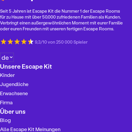
Seit 5 Jahren ist Escape Kit die Nummer 1 der Escape Rooms
für zu Hause mit über 50.000 zufriedenen Familien als Kunden.
Verbringt einen außergewöhnlichen Moment mit eurer Familie
oder euren Freunden mit unseren fertigen Escape Rooms.
9,3/10 von 250 000 Spieler
S
p
Unsere Escape Kit
r
Kinder
a
c
Jugendliche
h
Erwachsene
e
Firma
a
u
Über uns
s
Blog
w
Alle Escape Kit Meinungen
ä