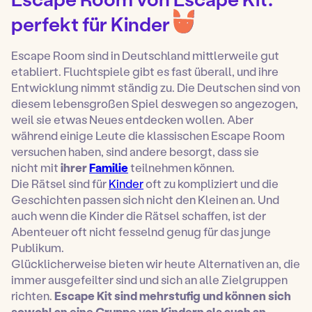
perfekt für Kinder
Escape Room sind in Deutschland mittlerweile gut
etabliert. Fluchtspiele gibt es fast überall, und ihre
Entwicklung nimmt ständig zu. Die Deutschen sind von
diesem lebensgroßen Spiel deswegen so angezogen,
weil sie etwas Neues entdecken wollen. Aber
während einige Leute die klassischen Escape Room
versuchen haben, sind andere besorgt, dass sie
nicht mit
ihrer
Familie
teilnehmen können.
Die Rätsel sind für
Kinder
oft zu kompliziert und die
Geschichten passen sich nicht den Kleinen an. Und
auch wenn die Kinder die Rätsel schaffen, ist der
Abenteuer oft nicht fesselnd genug für das junge
Publikum.
Glücklicherweise bieten wir heute Alternativen an, die
immer ausgefeilter sind und sich an alle Zielgruppen
richten.
Escape Kit sind mehrstufig und können sich
sowohl an eine Gruppe von Kindern als auch an