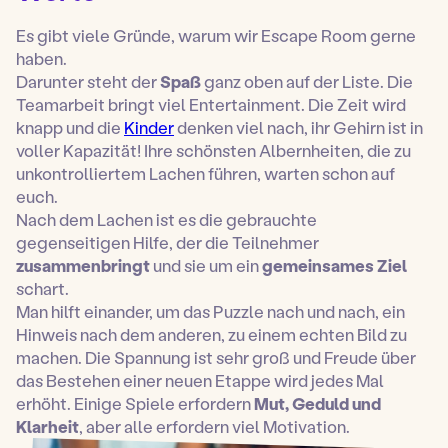
Es gibt viele Gründe, warum wir Escape Room gerne
haben.
Darunter steht der
Spaß
ganz oben auf der Liste. Die
Teamarbeit bringt viel Entertainment. Die Zeit wird
knapp und die
Kinder
denken viel nach, ihr Gehirn ist in
voller Kapazität! Ihre schönsten Albernheiten, die zu
unkontrolliertem Lachen führen, warten schon auf
euch.
Nach dem Lachen ist es die gebrauchte
gegenseitigen Hilfe, der die Teilnehmer
zusammenbringt
und sie um ein
gemeinsames Ziel
schart.
Man hilft einander, um das Puzzle nach und nach, ein
Hinweis nach dem anderen, zu einem echten Bild zu
machen. Die Spannung ist sehr groß und Freude über
das Bestehen einer neuen Etappe wird jedes Mal
erhöht. Einige Spiele erfordern
Mut, Geduld und
Klarheit
, aber alle erfordern viel Motivation.