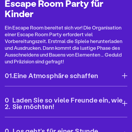
Escape Room Party für
Kinder
Ein Escape Room bereitet sich vor! Die Organisation
einer Escape Room Party erfordert viel
Vorbereitungszeit. Erstmal die Spiele herunterladen
und Ausdrucken. Dann kommt die lustige Phase des
Ausschneidens und Bauens von Elementen … Geduld
und Präzision sind gefragt!
Eine Atmosphäre schaffen
O
u
v
r
Laden Sie so viele Freunde ein, wie
i
O
Sie möchten!
r
u
l
v
e
r
c
Los geht’s für einer Stunde
i