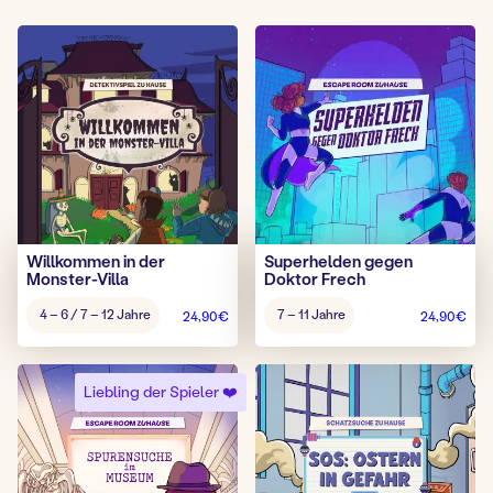
Willkommen in der
Superhelden gegen
Monster-Villa
Doktor Frech
Alter
Alter
4 – 6 / 7 – 12 Jahre
7 – 11 Jahre
24,90
€
24,90
€
Spiel:
Spiel:
Liebling der Spieler ❤️