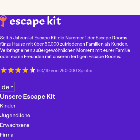
Seit 5 Jahren ist Escape Kit die Nummer 1 der Escape Rooms
für zu Hause mit über 50.000 zufriedenen Familien als Kunden.
Verbringt einen außergewöhnlichen Moment mit eurer Familie
oder euren Freunden mit unseren fertigen Escape Rooms.
9,3/10 von 250 000 Spieler
S
p
Unsere Escape Kit
r
Kinder
a
c
Jugendliche
h
Erwachsene
e
Firma
a