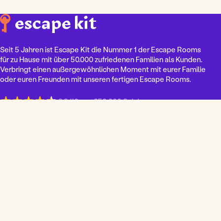
Seit 5 Jahren ist Escape Kit die Nummer 1 der Escape Rooms
für zu Hause mit über 50.000 zufriedenen Familien als Kunden.
Verbringt einen außergewöhnlichen Moment mit eurer Familie
oder euren Freunden mit unseren fertigen Escape Rooms.
9,3/10 von 250 000 Spieler
S
p
Unsere Escape Kit
r
Kinder
a
c
Jugendliche
h
Erwachsene
e
Firma
a
u
Über uns