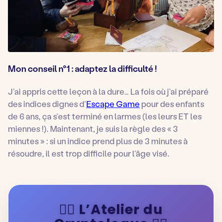
Mon conseil n°1 : adaptez la difficulté !
J’ai appris cette leçon à la dure… La fois où j’ai préparé
des indices dignes d’
Escape Game
pour des enfants
de 6 ans, ça s’est terminé en larmes (les leurs ET les
miennes !). Maintenant, je suis la règle des « 3
minutes » : si un indice prend plus de 3 minutes à
résoudre, il est trop difficile pour l’âge visé.
🕵️‍♂️ L’Atelier du