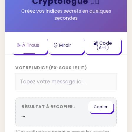
Cryptologue 🕵️‍♀️
Créez vos indices secrets en quelques
secondes
🔐 Code
📝 À Trous
🪞 Miroir
(A=1)
VOTRE INDICE (EX: SOUS LE LIT)
RÉSULTAT À RECOPIER :
Copier
…