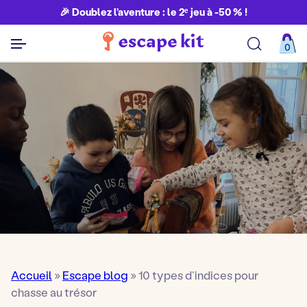
🎉 Doublez l’aventure : le 2ᵉ jeu à -50 % !
0
Découvrir toutes nos aventures
Accueil
»
Escape blog
»
10 types d’indices pour
chasse au trésor