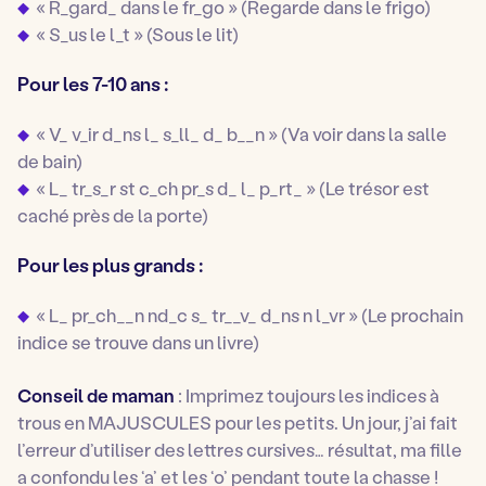
« R_gard_ dans le fr_go » (Regarde dans le frigo)
« S_us le l_t » (Sous le lit)
Pour les 7-10 ans :
« V_ v_ir d_ns l_ s_ll_ d_ b__n » (Va voir dans la salle
de bain)
« L_ tr_s_r
st c_ch
pr_s d_ l_ p_rt_ » (Le trésor est
caché près de la porte)
Pour les plus grands :
« L_ pr_ch__n
nd_c
s_ tr__v_ d_ns
n l_vr
» (Le prochain
indice se trouve dans un livre)
Conseil de maman
:
Imprimez toujours les indices à
trous en MAJUSCULES pour les petits. Un jour, j’ai fait
l’erreur d’utiliser des lettres cursives… résultat, ma fille
a confondu les ‘a’ et les ‘o’ pendant toute la chasse !