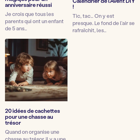
Calendrier de l’Avent DIY
anniversaire réussi
!
Je crois que tous les
Tic, tac… On y est
parents qui ont un enfant
presque. Le fond de l’air se
de 5 ans…
rafraîchit, les…
20 idées de cachettes
pour une chasse au
trésor
Quand on organise une
chasse au trésor, il y a une