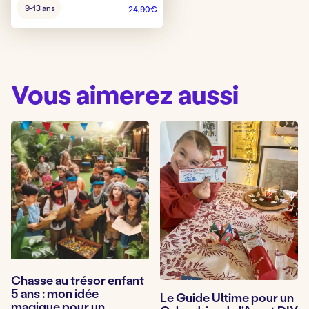
Âge
9-13 ans
24,90
€
pour
jouer
:
Vous aimerez aussi
Chasse au trésor enfant
5 ans : mon idée
Le Guide Ultime pour un
magique pour un