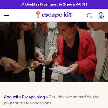
🎉 Doublez l’aventure : le 2ᵉ jeu à -50 % !
0
Découvrir toutes nos aventures
Accueil
»
Escape blog
»
70+ idées de noms d’équipe
pour toutes les occasions