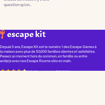
question qu’on…
Depuis 5 ans, Escape Kit est le numéro 1 des Escape Games à
la maison avec plus de 50,000 familles clientes et satisfaites.
Passez un moment hors du commun, en famille ou entre
ami(e)s avec nos Escape Rooms clés en main.
9,3/10 sur plus de 250 000 joueurs
C
h
Nos Escape Kit
o
Enfants
i
s
Ados