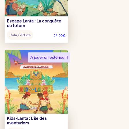
Escape Lanta : La conquête
du totem
Âge
Ado / Adulte
24,90
€
pour
jouer
:
A jouer en extérieur !
Kids-Lanta : L’île des
aventuriers