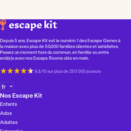
Depuis 5 ans, Escape Kit est le numéro 1 des Escape Games à
la maison avec plus de 50,000 familles clientes et satisfaites.
Passez un moment hors du commun, en famille ou entre
ami(e)s avec nos Escape Rooms clés en main.
9,3/10 sur plus de 250 000 joueurs
C
h
Nos Escape Kit
o
Enfants
i
s
Ados
i
Adultes
r
Entreprise