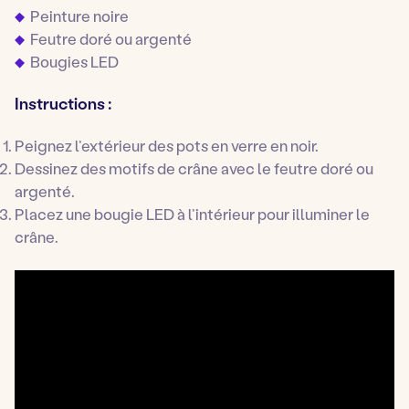
Peinture noire
Feutre doré ou argenté
Bougies LED
Instructions :
Peignez l’extérieur des pots en verre en noir.
Dessinez des motifs de crâne avec le feutre doré ou
argenté.
Placez une bougie LED à l’intérieur pour illuminer le
crâne.