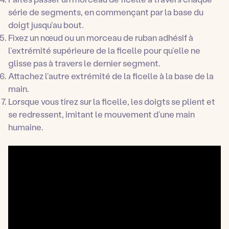
série de segments, en commençant par la base du
doigt jusqu’au bout.
Fixez un nœud ou un morceau de ruban adhésif à
l’extrémité supérieure de la ficelle pour qu’elle ne
glisse pas à travers le dernier segment.
Attachez l’autre extrémité de la ficelle à la base de la
main.
Lorsque vous tirez sur la ficelle, les doigts se plient et
se redressent, imitant le mouvement d’une main
humaine.