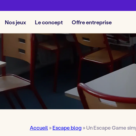
Nos jeux
Le concept
Offre entreprise
Accueil
»
Escape blog
»
Un Escape Game simpl