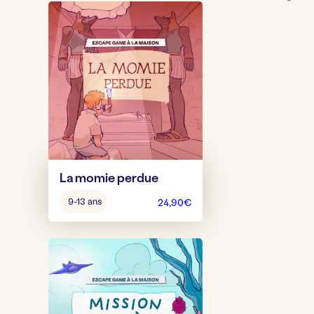
La momie perdue
Âge
9-13 ans
24,90
€
pour
jouer
: