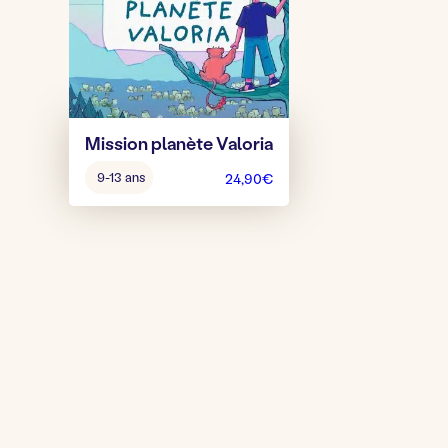
Mission planète Valoria
Âge
9-13 ans
24,90
€
pour
jouer
: