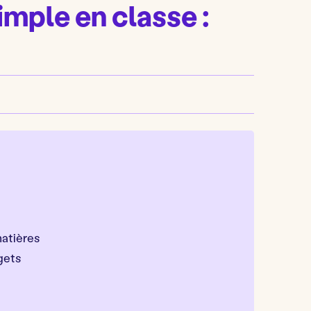
mple en classe :
atières
gets