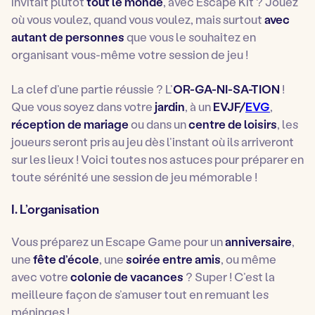
invitait plutôt
tout le monde
, avec Escape Kit ? Jouez
où vous voulez, quand vous voulez, mais surtout
avec
autant de personnes
que vous le souhaitez en
organisant vous-même votre session de jeu !
La clef d’une partie réussie ? L’
OR-GA-NI-SA-TION
!
Que vous soyez dans votre
jardin
, à un
EVJF/
EVG
,
réception de mariage
ou dans un
centre de loisirs
, les
joueurs seront pris au jeu dès l’instant où ils arriveront
sur les lieux ! Voici toutes nos astuces pour préparer en
toute sérénité une session de jeu mémorable !
I. L’organisation
Vous préparez un Escape Game pour un
anniversaire
,
une
fête d’école
, une
soirée entre amis
, ou même
avec votre
colonie de vacances
? Super ! C’est la
meilleure façon de s’amuser tout en remuant les
méninges !