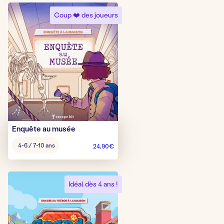
Coup ❤️ des joueurs
Enquête au musée
Âge
4-6 / 7-10 ans
24,90
€
pour
jouer
:
Idéal dès 4 ans !