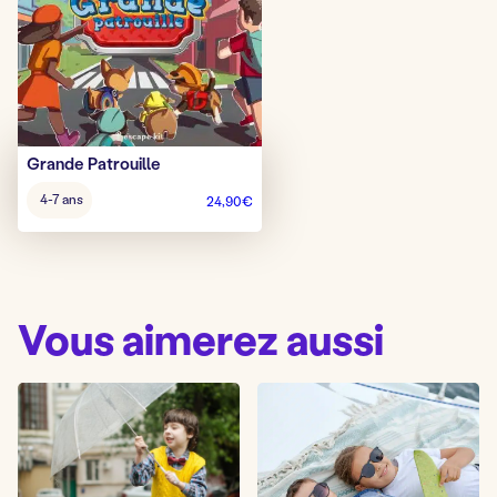
Grande Patrouille
Âge
4-7 ans
24,90
€
pour
jouer
:
Vous aimerez aussi