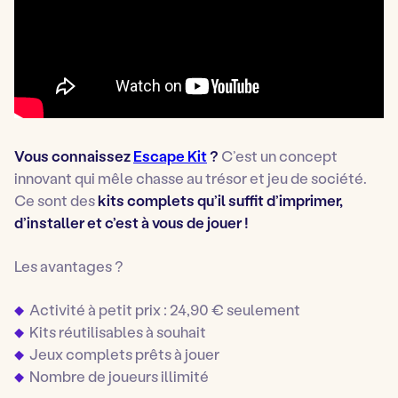
Vous connaissez
Escape Kit
?
C’est un concept
innovant qui mêle chasse au trésor et jeu de société.
Ce sont des
kits complets qu’il suffit d’imprimer,
d’installer et c’est à vous de jouer !
Les avantages ?
Activité à petit prix : 24,90 € seulement
Kits réutilisables à souhait
Jeux complets prêts à jouer
Nombre de joueurs illimité