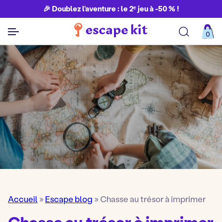
🎉 Doublez l’aventure : le 2ᵉ jeu à -50 % !
0
Découvrir toutes nos aventures
Accueil
»
Escape blog
»
Chasse au trésor à imprimer
Chasse au trésor à imprimer